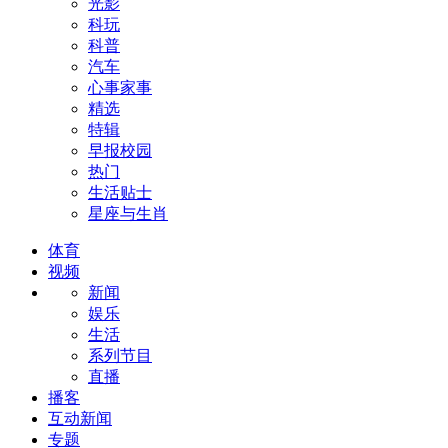
光影
科玩
科普
汽车
心事家事
精选
特辑
早报校园
热门
生活贴士
星座与生肖
体育
视频
新闻
娱乐
生活
系列节目
直播
播客
互动新闻
专题