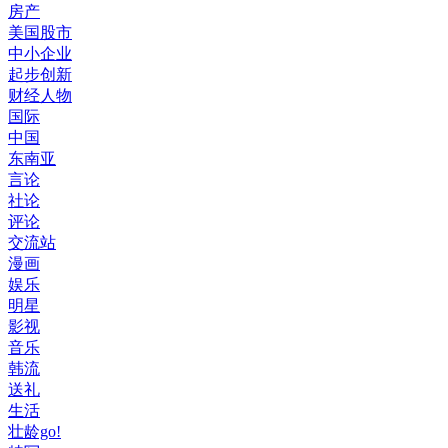
房产
美国股市
中小企业
起步创新
财经人物
国际
中国
东南亚
言论
社论
评论
交流站
漫画
娱乐
明星
影视
音乐
韩流
送礼
生活
壮龄go!