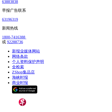
63883838
早报广告联系
63196319
新闻热线
1800-7416388
或
92288736
新报业媒体网站
网络条款
个人资料保护声明
全检索
ZShop集品店
海峡时报
商业时报