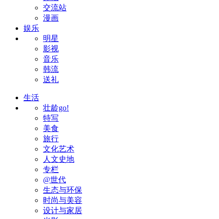
交流站
漫画
娱乐
明星
影视
音乐
韩流
送礼
生活
壮龄go!
特写
美食
旅行
文化艺术
人文史地
专栏
@世代
生态与环保
时尚与美容
设计与家居