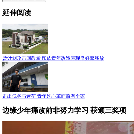
延伸阅读
曾计划攻击回教堂 印族青年改造表现良好获释放
走出低谷与迷茫 青年洗心革面盼有个家
边缘少年痛改前非努力学习 获颁三奖项