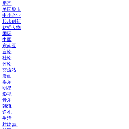
房产
美国股市
中小企业
起步创新
财经人物
国际
中国
东南亚
言论
社论
评论
交流站
漫画
娱乐
明星
影视
音乐
韩流
送礼
生活
壮龄go!