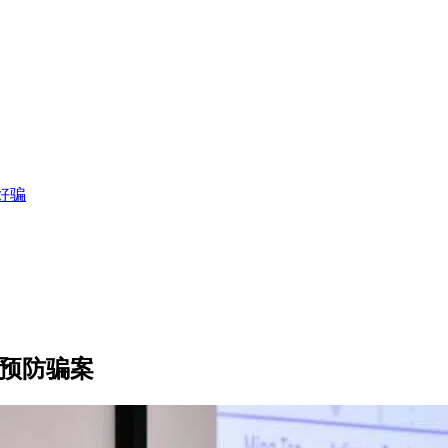
好骗
作预防骗案