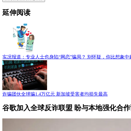
延伸阅读
实况报道：专业人士也身陷“网恋”骗局？ 别怀疑，你比想象中
诈骗团伙全球骗1.4万亿元 新加坡受害者均损失最高
谷歌加入全球反诈联盟 盼与本地强化合