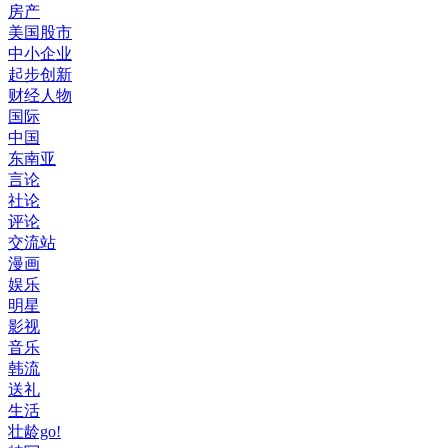
房产
美国股市
中小企业
起步创新
财经人物
国际
中国
东南亚
言论
社论
评论
交流站
漫画
娱乐
明星
影视
音乐
韩流
送礼
生活
壮龄go!