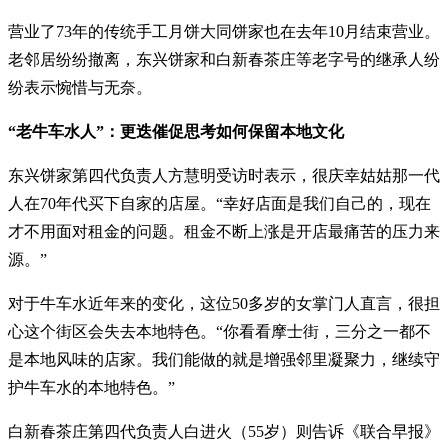
营业了73年的传统手工月饼大同饼家也在去年10月结束营业。
老邻居纷纷撤离，东兴饼家和白新春茶庄等老字号的继承人纷
纷表示惋惜与无奈。
“老牛车水人”：更迭催促思考如何保留本地文化
东兴饼家第四代负责人方慧明受访时表示，很庆幸姑姑那一代
人在70年代买下自家的店屋。“幸好店面是我们自己的，现在
才不用面对租金的问题。租金不断上涨是开店最痛苦的压力来
源。”
对于牛车水近年来的变化，这位50多岁的女掌门人直言，很担
心这个街区会失去本地特色。“你看看摩士街，三分之一都不
是本地风味的店家。我们能做的就是增强邻里凝聚力，继续守
护牛车水的本地特色。”
白新春茶庄第四代负责人白进火（55岁）则告诉《联合早报》