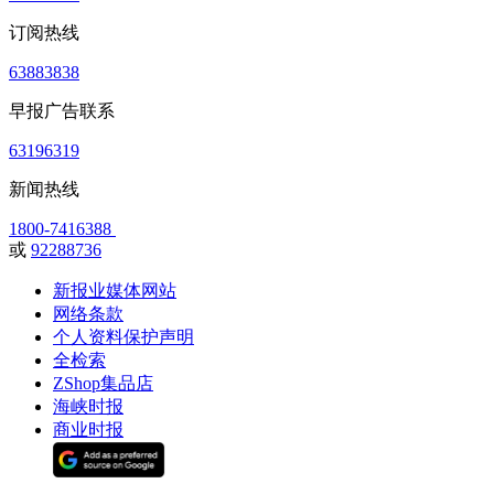
订阅热线
63883838
早报广告联系
63196319
新闻热线
1800-7416388
或
92288736
新报业媒体网站
网络条款
个人资料保护声明
全检索
ZShop集品店
海峡时报
商业时报