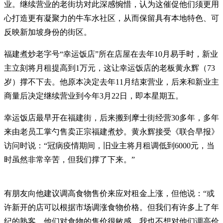
业。继续营业的老街坊对此深感惋惜，认为这催促他们须更用
心打造更有凝聚力的牛车水社区，从而保留具有本地特色、可
反映新加坡身份的街区。
福建煮炒老字号“幸运饭店”所在店屋在去年10月易手时，新业
主立刻将月租提高到1万元，这让幸运饭店的老板黄永辉（73
岁）撑不下去。他原本决定去年11月结束营业，后来和新业主
商量后决定继续营业到今年3月22日，即本星期五。
幸运饭店最早开在福建街，后来搬到摩士街经营30多年，多年
来由老员工掌勺售卖正宗福建煮炒。黄永辉接受《联合早报》
访问时说：“冠病疫情期间，旧业主将月租调低到6000元，当
时虽然非常辛苦，但我们撑了下来。”
有朋友向他建议调高食物售价来应对租金上涨，但他说：“或
许新开的店可以根据市场调涨食物价格。但我们有许多上了年
纪的熟客，他们对食物的售价很敏感，我也不想对他们调高价