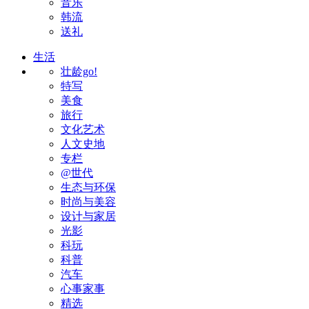
音乐
韩流
送礼
生活
壮龄go!
特写
美食
旅行
文化艺术
人文史地
专栏
@世代
生态与环保
时尚与美容
设计与家居
光影
科玩
科普
汽车
心事家事
精选