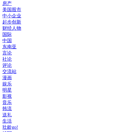
房产
美国股市
中小企业
起步创新
财经人物
国际
中国
东南亚
言论
社论
评论
交流站
漫画
娱乐
明星
影视
音乐
韩流
送礼
生活
壮龄go!