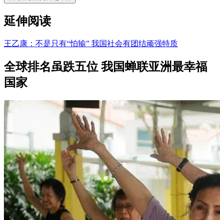
延伸阅读
王乙康：不是只有“怕输” 我国社会有团结顽强特质
全球排名虽跌五位 我国蝉联亚洲最幸福
国家