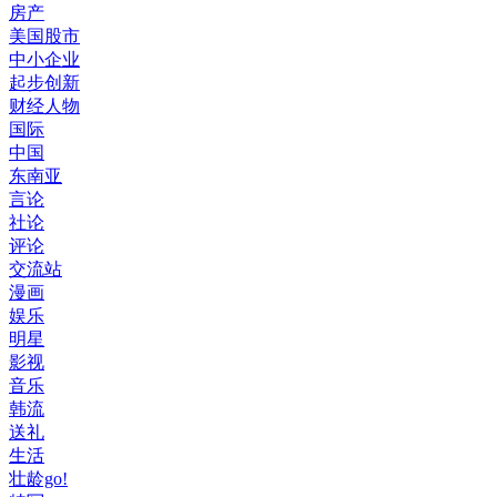
房产
美国股市
中小企业
起步创新
财经人物
国际
中国
东南亚
言论
社论
评论
交流站
漫画
娱乐
明星
影视
音乐
韩流
送礼
生活
壮龄go!