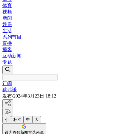
体育
视频
新闻
娱乐
生活
系列节目
直播
播客
互动新闻
专题
订阅
蔡玮谦
发布
/
2024年3月23日 18:12
小
标准
中
大
设为谷歌新闻首选来源