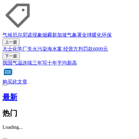
气候
厄尔尼诺现象
烟霾
新加坡气象署
全球暖化
环保
上一篇
大士化学厂失火污染海水案 经营方判罚款6000元
下一篇
我国气温连续三年写十年平均新高
购买此文章
最新
热门
Loading...