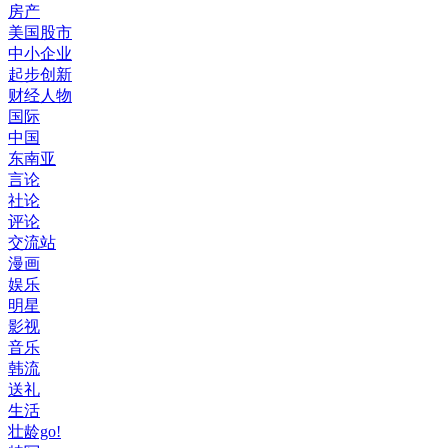
房产
美国股市
中小企业
起步创新
财经人物
国际
中国
东南亚
言论
社论
评论
交流站
漫画
娱乐
明星
影视
音乐
韩流
送礼
生活
壮龄go!