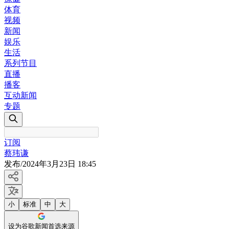
体育
视频
新闻
娱乐
生活
系列节目
直播
播客
互动新闻
专题
订阅
蔡玮谦
发布
/
2024年3月23日 18:45
小
标准
中
大
设为谷歌新闻首选来源