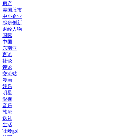
房产
美国股市
中小企业
起步创新
财经人物
国际
中国
东南亚
言论
社论
评论
交流站
漫画
娱乐
明星
影视
音乐
韩流
送礼
生活
壮龄go!