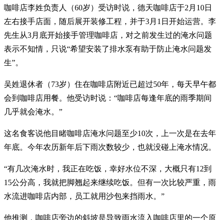
咖啡店李姓负责人（60岁）受访时说，德天咖啡店于2月10日
左右接手店面，随后展开装修工程，并于3月1日开始运营。李
先生从3月底开始接手管理咖啡店，对之前发生过的淹水问题
表示不知情，只说“希望安装了排水泵有助于防止淹水问题发
生”。
吴姓退休者（73岁）住在咖啡店附近已超过50年，每天早午都
会到咖啡店用餐。他受访时说：“咖啡店每逢年底的雨季期间
几乎就会淹水。”
这名食客说他目睹咖啡店淹水问题至少10次，上一次是在去年
年底。今年农历新年后下雨次数较少，也就没碰上淹水情况。
“有几次淹水时，我正在吃饭，幸好水位不深，大概只有12到
15公分高，我就把脚翘起来继续吃饭。但有一次比较严重，雨
水流进咖啡店内部，员工就用沙包来挡雨水。”
他推测，咖啡店旁边的斜坡是导致雨水流入咖啡店里的一个原