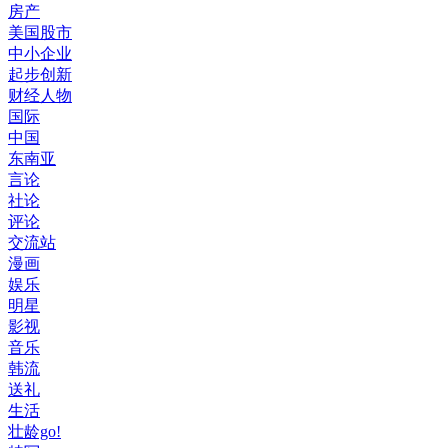
房产
美国股市
中小企业
起步创新
财经人物
国际
中国
东南亚
言论
社论
评论
交流站
漫画
娱乐
明星
影视
音乐
韩流
送礼
生活
壮龄go!