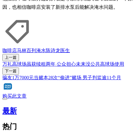
因，也相信咖啡店安装了新排水泵后能解决淹水问题。
咖啡店
马林百列
淹水
陈诗龙医生
上一篇
万礼高球场虽获续租两年 公众担心未来没公共高球场使用
下一篇
骗友1万7000元当赌本28次“偷进”赌场 男子判监逾11个月
购买此文章
最新
热门