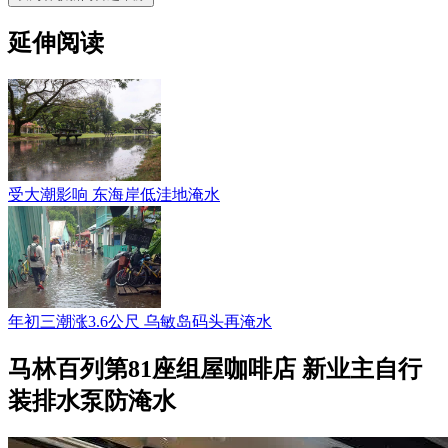
延伸阅读
受大潮影响 东海岸低洼地淹水
年初三潮涨3.6公尺 乌敏岛码头再淹水
马林百列第81座组屋咖啡店 新业主自行
装排水泵防淹水