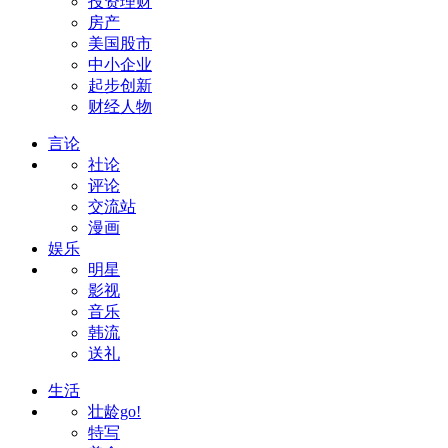
投资理财
房产
美国股市
中小企业
起步创新
财经人物
言论
社论
评论
交流站
漫画
娱乐
明星
影视
音乐
韩流
送礼
生活
壮龄go!
特写