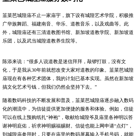
韮菜芭城隍庙不止一家庙宇，旗下设有城隍艺术学院，积极推
广华族舞蹈、福建南音、华乐、道教音乐，以及戏曲等。此
外，城隍庙还有三清道教图书馆、新加坡道教学院、新加坡道
乐团，以及武当城隍道教养生院等。
陈添来说：“很多人说道教是迷信拜拜，敲锣打鼓，没有文
化，于是我从30年前就想改变大家对道教的印象。韮菜芭城隍
庙现在有各种艺术团体，我的计划已基本实现。虽然在新加坡
搞文化艺术亏钱，但我们仍然会坚持下去。”
随着数码科技的不断发展和普及，韮菜芭城隍庙逐步融入数码
化的潮流中，为信徒提供更加便捷的服务和体验。例如，信徒
可以在线上预购纸扎“神袍”，敬献给城隍爷及庙里各神明以答
谢神明庇佑，祈求神明赐福赐财。信徒也能上网申请“点灯”，
到城隍庙参拜时，只要在庙里的数码屏幕输入手机号码，就能