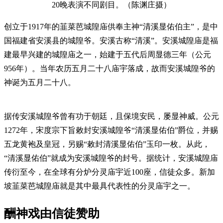
20晚表演不同剧目。（陈渊庄摄）
创立于1917年的韮菜芭城隍庙供奉主神“清溪显佑伯主”，是中
国福建省安溪县的城隍爷。安溪古称“清溪”。安溪城隍庙是福
建最早兴建的城隍庙之一，始建于五代后周显德三年（公元
956年）。当年农历五月二十八庙宇落成，故而安溪城隍爷的
神诞为五月二十八。
据传安溪城隍爷曾有功于朝廷，且保境安民，屡显神威。公元
1272年，宋度宗下旨敕封安溪城隍爷“清溪显佑伯”爵位，并赐
五龙黄袍及皇冠，另赐“敕封清溪显佑伯”玉印一枚。从此，
“清溪显佑伯”就成为安溪城隍爷的封号。据统计，安溪城隍庙
传衍至今，在全球有分炉分灵庙宇近100座，信徒众多。新加
坡韮菜芭城隍庙就是其中最具代表性的分灵庙宇之一。
酬神戏由信徒赞助