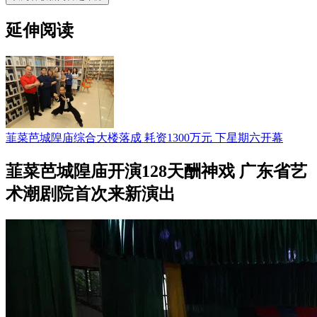
延伸阅读
韮菜芭城隍庙综合大楼落成 耗资1300万元 下星期六开幕
韮菜芭城隍庙开演128天酬神戏 广东省艺
术潮剧院首次来新演出