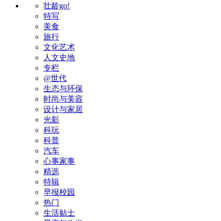
壮龄go!
特写
美食
旅行
文化艺术
人文史地
专栏
@世代
生态与环保
时尚与美容
设计与家居
光影
科玩
科普
汽车
心事家事
精选
特辑
早报校园
热门
生活贴士