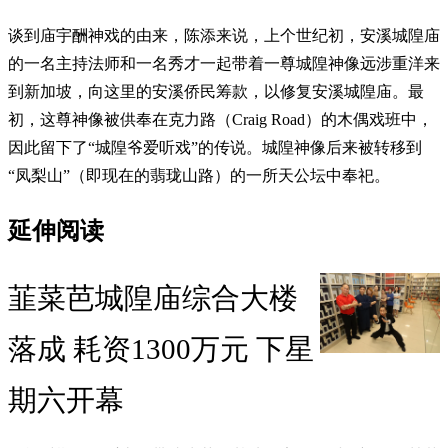
谈到庙宇酬神戏的由来，陈添来说，上个世纪初，安溪城隍庙
的一名主持法师和一名秀才一起带着一尊城隍神像远涉重洋来
到新加坡，向这里的安溪侨民筹款，以修复安溪城隍庙。最
初，这尊神像被供奉在克力路（Craig Road）的木偶戏班中，
因此留下了“城隍爷爱听戏”的传说。城隍神像后来被转移到
“凤梨山”（即现在的翡珑山路）的一所天公坛中奉祀。
延伸阅读
韮菜芭城隍庙综合大楼
落成 耗资1300万元 下星
期六开幕