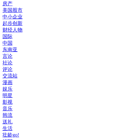
房产
美国股市
中小企业
起步创新
财经人物
国际
中国
东南亚
言论
社论
评论
交流站
漫画
娱乐
明星
影视
音乐
韩流
送礼
生活
壮龄go!