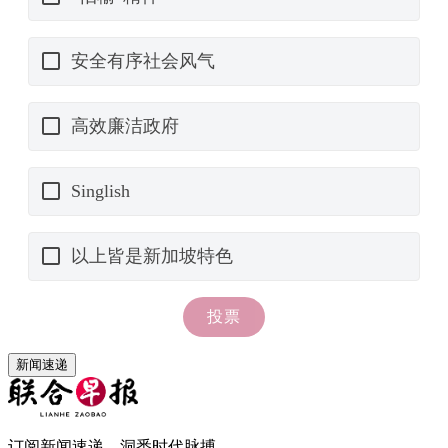
新闻速递
订阅新闻速递，洞悉时代脉搏。