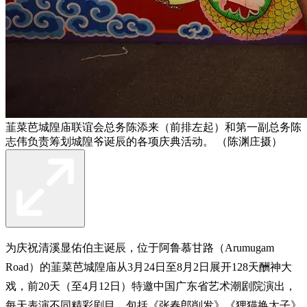
韮菜芭城隍庙联谊会总务陈添来（前排左起）和第一副总务陈
志伟负责筹划城隍爷诞辰的各项庆典活动。 （陈渊庄摄）
为庆祝清溪显佑伯主诞辰，位于阿鲁慕甘路（Arumugam
Road）的韮菜芭城隍庙从3月24日至8月2日展开128天酬神大
戏，前20天（至4月12日）特邀中国广东省艺术潮剧院演出，
每天表演不同精彩剧目，包括《张春郎削发》《狸猫换太子》