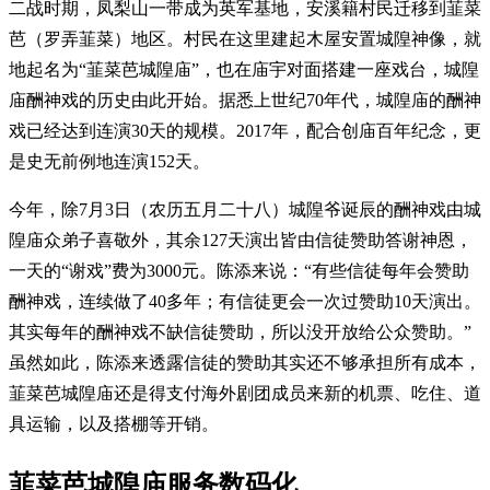
二战时期，凤梨山一带成为英军基地，安溪籍村民迁移到韮菜
芭（罗弄韮菜）地区。村民在这里建起木屋安置城隍神像，就
地起名为“韮菜芭城隍庙”，也在庙宇对面搭建一座戏台，城隍
庙酬神戏的历史由此开始。据悉上世纪70年代，城隍庙的酬神
戏已经达到连演30天的规模。2017年，配合创庙百年纪念，更
是史无前例地连演152天。
今年，除7月3日（农历五月二十八）城隍爷诞辰的酬神戏由城
隍庙众弟子喜敬外，其余127天演出皆由信徒赞助答谢神恩，
一天的“谢戏”费为3000元。陈添来说：“有些信徒每年会赞助
酬神戏，连续做了40多年；有信徒更会一次过赞助10天演出。
其实每年的酬神戏不缺信徒赞助，所以没开放给公众赞助。”
虽然如此，陈添来透露信徒的赞助其实还不够承担所有成本，
韮菜芭城隍庙还是得支付海外剧团成员来新的机票、吃住、道
具运输，以及搭棚等开销。
韮菜芭城隍庙服务数码化