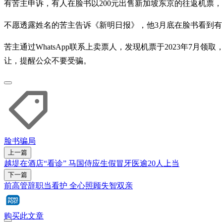
有苦主申诉，有人在脸书以200元出售新加坡东京的往返机票
不愿透露姓名的苦主告诉《新明日报》，他3月底在脸书看到有人要转
苦主通过WhatsApp联系上卖票人，发现机票于2023年
让，提醒公众不要受骗。
脸书
骗局
上一篇
越堤在酒店“看诊” 马国侍应生假冒牙医逾20人上当
下一篇
前高管辞职当看护 全心照顾失智双亲
购买此文章