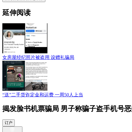
延伸阅读
女房屋经纪照片被盗用 设赠礼骗局
“送”二手货诈定金和运费 一周50人上当
揭发脸书机票骗局 男子称骗子盗手机号
订户