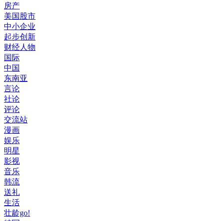
房产
美国股市
中小企业
起步创新
财经人物
国际
中国
东南亚
言论
社论
评论
交流站
漫画
娱乐
明星
影视
音乐
韩流
送礼
生活
壮龄go!