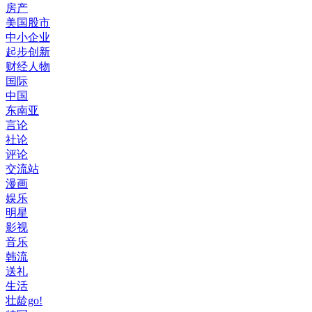
房产
美国股市
中小企业
起步创新
财经人物
国际
中国
东南亚
言论
社论
评论
交流站
漫画
娱乐
明星
影视
音乐
韩流
送礼
生活
壮龄go!