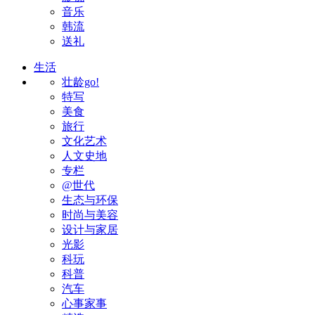
音乐
韩流
送礼
生活
壮龄go!
特写
美食
旅行
文化艺术
人文史地
专栏
@世代
生态与环保
时尚与美容
设计与家居
光影
科玩
科普
汽车
心事家事