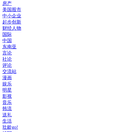
房产
美国股市
中小企业
起步创新
财经人物
国际
中国
东南亚
言论
社论
评论
交流站
漫画
娱乐
明星
影视
音乐
韩流
送礼
生活
壮龄go!