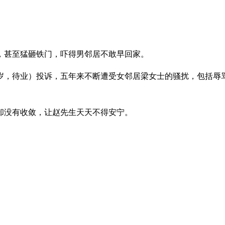
，甚至猛砸铁门，吓得男邻居不敢早回家。
3岁，待业）投诉，五年来不断遭受女邻居梁女士的骚扰，包括辱
却没有收敛，让赵先生天天不得安宁。