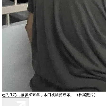
赵先生称，被骚扰五年，木门被涂鸦破坏。 （档案照片）