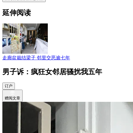
延伸阅读
走廊盆栽结梁子 邻里交恶逾七年
男子诉：疯狂女邻居骚扰我五年
订户
赠阅文章