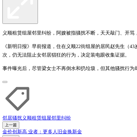
义顺租赁组屋邻里纠纷，阿嫂被指骚扰不断，天天敲门、开骂
《新明日报》早前报道，住在义顺22街组屋的居民赵先生（4
次，仍无法阻止女邻居猖狂的行为，决定装电眼收集证据。
事件曝光后，尽管梁女士不再倒水和扔垃圾，但其他骚扰行为
邻居
骚扰
义顺
租赁组屋
邻里纠纷
上一篇
金价创新高 业者：更多人旧金换新金