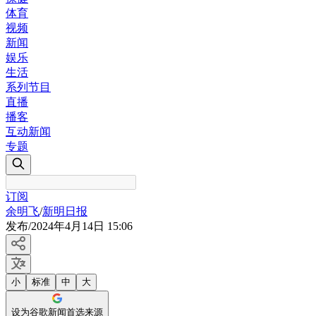
体育
视频
新闻
娱乐
生活
系列节目
直播
播客
互动新闻
专题
订阅
余明飞
/
新明日报
发布
/
2024年4月14日 15:06
小
标准
中
大
设为谷歌新闻首选来源