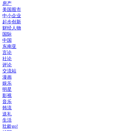
房产
美国股市
中小企业
起步创新
财经人物
国际
中国
东南亚
言论
社论
评论
交流站
漫画
娱乐
明星
影视
音乐
韩流
送礼
生活
壮龄go!