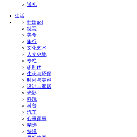
送礼
生活
壮龄go!
特写
美食
旅行
文化艺术
人文史地
专栏
@世代
生态与环保
时尚与美容
设计与家居
光影
科玩
科普
汽车
心事家事
精选
特辑