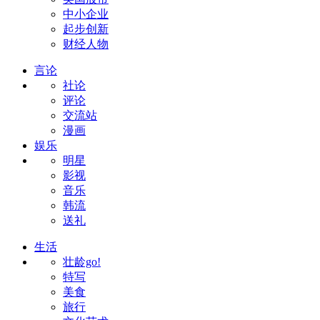
中小企业
起步创新
财经人物
言论
社论
评论
交流站
漫画
娱乐
明星
影视
音乐
韩流
送礼
生活
壮龄go!
特写
美食
旅行