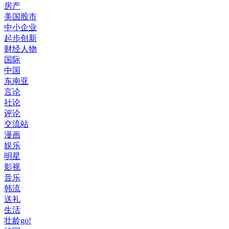
房产
美国股市
中小企业
起步创新
财经人物
国际
中国
东南亚
言论
社论
评论
交流站
漫画
娱乐
明星
影视
音乐
韩流
送礼
生活
壮龄go!