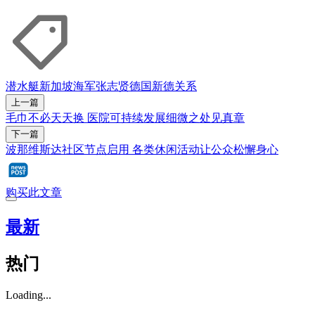
潜水艇
新加坡海军
张志贤
德国
新德关系
上一篇
毛巾不必天天换 医院可持续发展细微之处见真章
下一篇
波那维斯达社区节点启用 各类休闲活动让公众松懈身心
购买此文章
最新
热门
Loading...