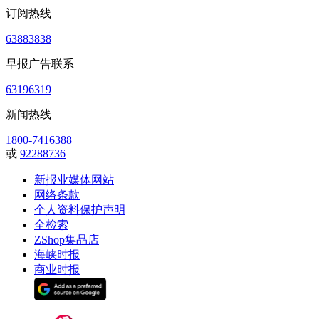
订阅热线
63883838
早报广告联系
63196319
新闻热线
1800-7416388
或
92288736
新报业媒体网站
网络条款
个人资料保护声明
全检索
ZShop集品店
海峡时报
商业时报