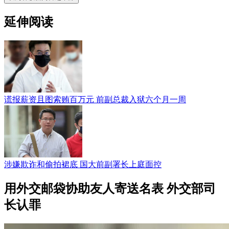
延伸阅读
谎报薪资且图索贿百万元 前副总裁入狱六个月一周
涉嫌欺诈和偷拍裙底 国大前副署长上庭面控
用外交邮袋协助友人寄送名表 外交部司
长认罪