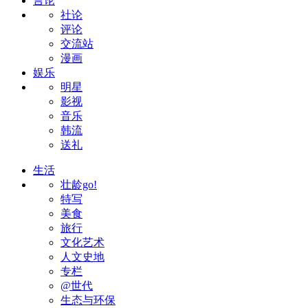
言论
社论
评论
交流站
漫画
娱乐
明星
影视
音乐
韩流
送礼
生活
壮龄go!
特写
美食
旅行
文化艺术
人文史地
专栏
@世代
生态与环保