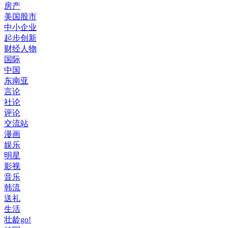
房产
美国股市
中小企业
起步创新
财经人物
国际
中国
东南亚
言论
社论
评论
交流站
漫画
娱乐
明星
影视
音乐
韩流
送礼
生活
壮龄go!