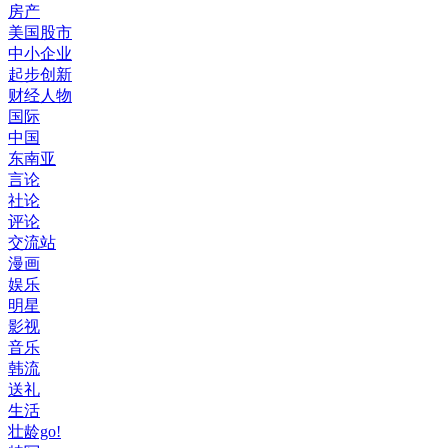
房产
美国股市
中小企业
起步创新
财经人物
国际
中国
东南亚
言论
社论
评论
交流站
漫画
娱乐
明星
影视
音乐
韩流
送礼
生活
壮龄go!