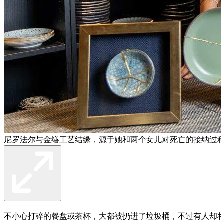
尼罗法尔与金缮工艺结缘，源于她和两个女儿对死亡的接纳过
不小心打碎的餐盘或茶杯，大都被扔进了垃圾桶，不过有人却将它们