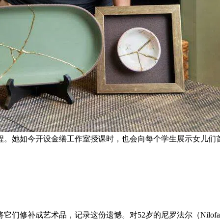
程。她如今开设金缮工作室授课时，也会向每个学生展示女儿们首
修补成艺术品，记录这份遗憾。对52岁的尼罗法尔（Nilofar