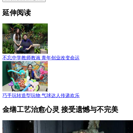
延伸阅读
不忘中学教师教诲 青年创业改变命运
巧手玩转造型玩物 气球达人传递欢乐
金缮工艺治愈心灵 接受遗憾与不完美