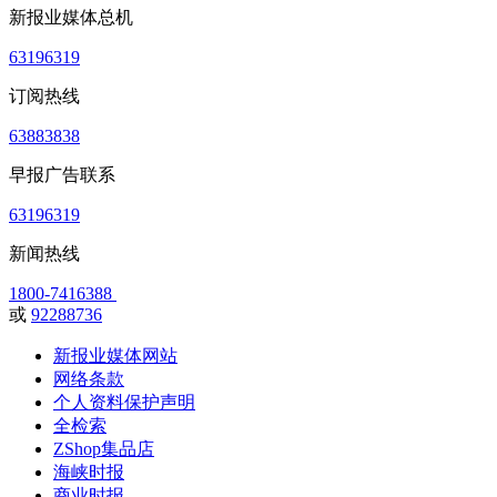
新报业媒体总机
63196319
订阅热线
63883838
早报广告联系
63196319
新闻热线
1800-7416388
或
92288736
新报业媒体网站
网络条款
个人资料保护声明
全检索
ZShop集品店
海峡时报
商业时报