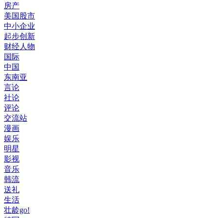
房产
美国股市
中小企业
起步创新
财经人物
国际
中国
东南亚
言论
社论
评论
交流站
漫画
娱乐
明星
影视
音乐
韩流
送礼
生活
壮龄go!