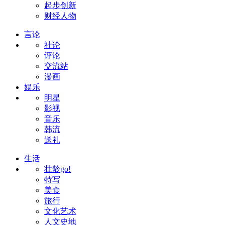
起步创新
财经人物
言论
社论
评论
交流站
漫画
娱乐
明星
影视
音乐
韩流
送礼
生活
壮龄go!
特写
美食
旅行
文化艺术
人文史地