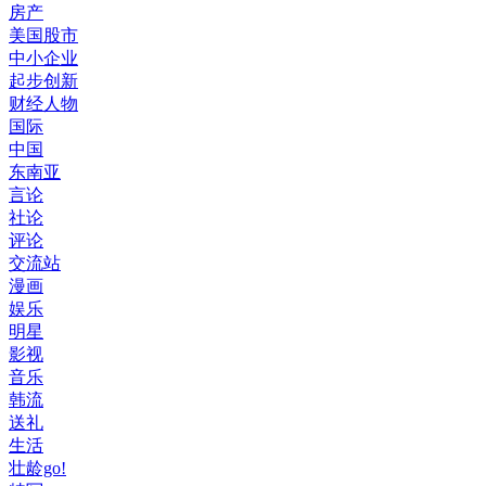
房产
美国股市
中小企业
起步创新
财经人物
国际
中国
东南亚
言论
社论
评论
交流站
漫画
娱乐
明星
影视
音乐
韩流
送礼
生活
壮龄go!