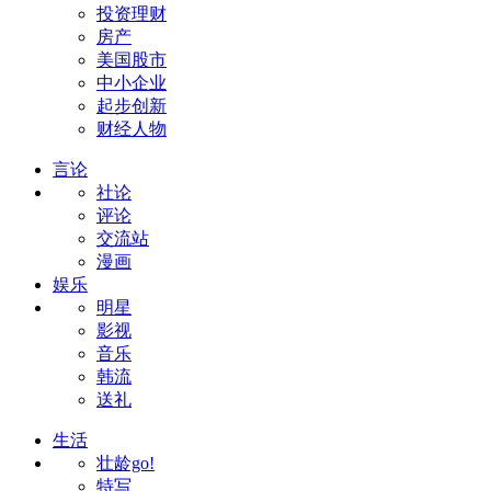
投资理财
房产
美国股市
中小企业
起步创新
财经人物
言论
社论
评论
交流站
漫画
娱乐
明星
影视
音乐
韩流
送礼
生活
壮龄go!
特写