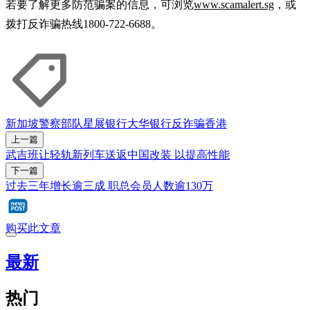
若要了解更多防范骗案的信息，可浏览
www.scamalert.sg
，或
拨打反诈骗热线1800-722-6688。
新加坡警察部队
星展银行
大华银行
反诈骗
香港
上一篇
武吉班让轻轨新列车送返中国改装 以提高性能
下一篇
过去三年增长逾三成 职总会员人数逾130万
购买此文章
最新
热门