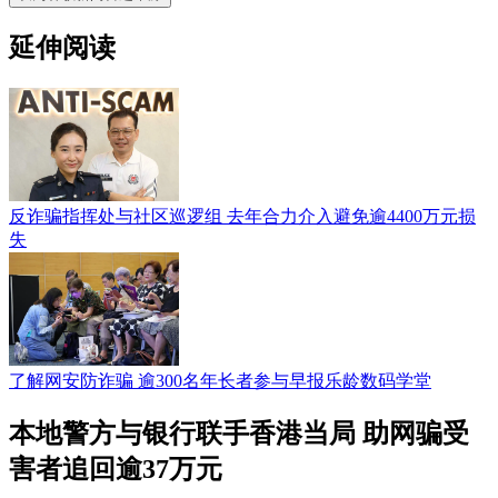
延伸阅读
反诈骗指挥处与社区巡逻组 去年合力介入避免逾4400万元损
失
了解网安防诈骗 逾300名年长者参与早报乐龄数码学堂
本地警方与银行联手香港当局 助网骗受
害者追回逾37万元