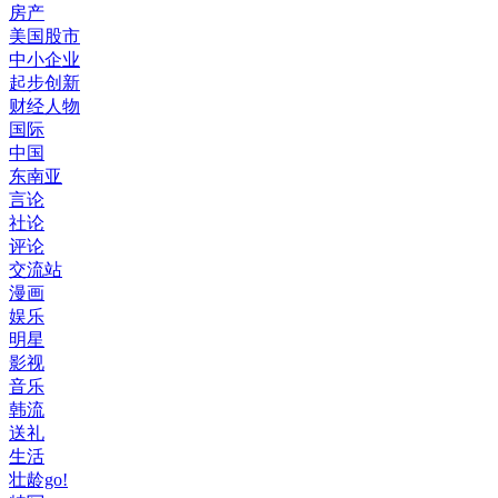
房产
美国股市
中小企业
起步创新
财经人物
国际
中国
东南亚
言论
社论
评论
交流站
漫画
娱乐
明星
影视
音乐
韩流
送礼
生活
壮龄go!