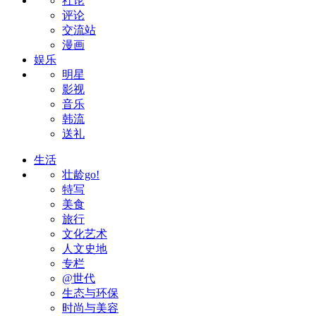
社论
评论
交流站
漫画
娱乐
明星
影视
音乐
韩流
送礼
生活
壮龄go!
特写
美食
旅行
文化艺术
人文史地
专栏
@世代
生态与环保
时尚与美容