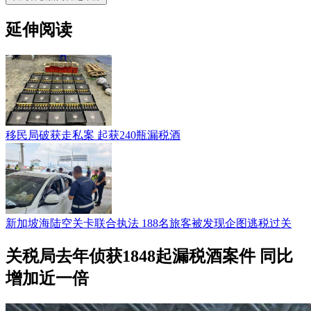
延伸阅读
移民局破获走私案 起获240瓶漏税酒
新加坡海陆空关卡联合执法 188名旅客被发现企图逃税过关
关税局去年侦获1848起漏税酒案件 同比
增加近一倍