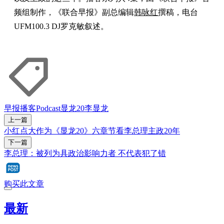
频组制作，《联合早报》副总编辑
韩咏红
撰稿，电台
UFM100.3 DJ罗克敏叙述。
早报播客
Podcast
显龙20
李显龙
上一篇
小红点大作为《显龙20》六章节看李总理主政20年
下一篇
李总理：被列为具政治影响力者 不代表犯了错
购买此文章
最新