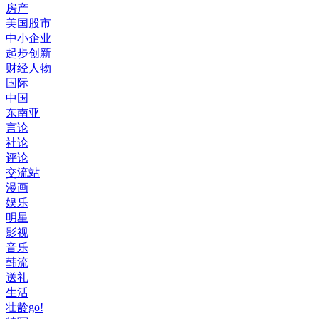
房产
美国股市
中小企业
起步创新
财经人物
国际
中国
东南亚
言论
社论
评论
交流站
漫画
娱乐
明星
影视
音乐
韩流
送礼
生活
壮龄go!