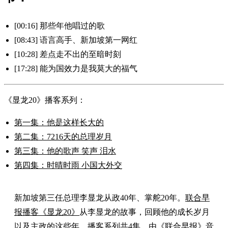
[00:16] 那些年他唱过的歌
[08:43] 语言高手、新加坡第一网红
[10:28] 差点走不出的至暗时刻
[17:28] 能为国效力是我莫大的福气
《显龙20》播客系列：
第一集：他是这样长大的
第二集：7216天的总理岁月
第三集：他的歌声 笑声 泪水
第四集：时晴时雨 小国大外交
新加坡第三任总理李显龙从政40年、掌舵20年。
联合早
报播客《显龙20》
从李显龙的故事，回顾他的成长岁月
以及主政的这些年。播客系列共4集，由《联合早报》音