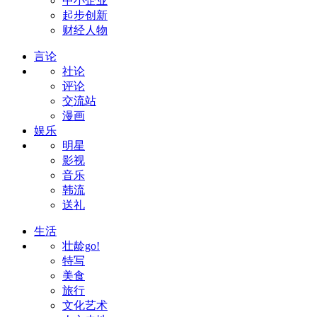
中小企业
起步创新
财经人物
言论
社论
评论
交流站
漫画
娱乐
明星
影视
音乐
韩流
送礼
生活
壮龄go!
特写
美食
旅行
文化艺术