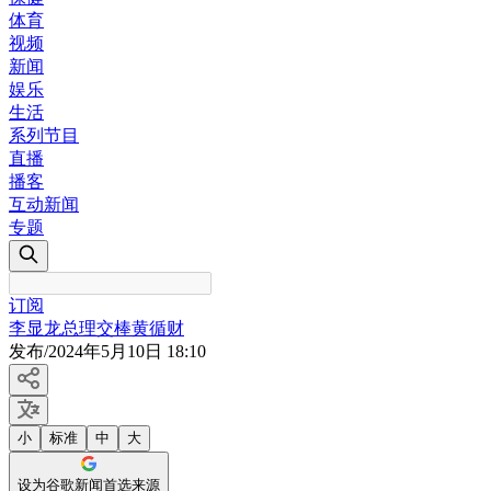
体育
视频
新闻
娱乐
生活
系列节目
直播
播客
互动新闻
专题
订阅
李显龙总理交棒黄循财
发布
/
2024年5月10日 18:10
小
标准
中
大
设为谷歌新闻首选来源