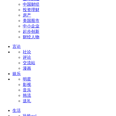
中国财经
投资理财
房产
美国股市
中小企业
起步创新
财经人物
言论
社论
评论
交流站
漫画
娱乐
明星
影视
音乐
韩流
送礼
生活
壮龄go!