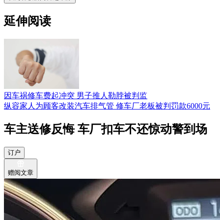
延伸阅读
因车祸修车费起冲突 男子推人勒脖被判监
纵容家人为顾客改装汽车排气管 修车厂老板被判罚款6000元
车主送修反悔 车厂扣车不还惊动警到场
订户
赠阅文章