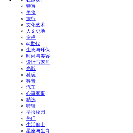
特写
美食
旅行
文化艺术
人文史地
专栏
@世代
生态与环保
时尚与美容
设计与家居
光影
科玩
科普
汽车
心事家事
精选
特辑
早报校园
热门
生活贴士
星座与生肖