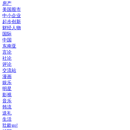
房产
美国股市
中小企业
起步创新
财经人物
国际
中国
东南亚
言论
社论
评论
交流站
漫画
娱乐
明星
影视
音乐
韩流
送礼
生活
壮龄go!