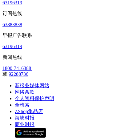
63196319
订阅热线
63883838
早报广告联系
63196319
新闻热线
1800-7416388
或
92288736
新报业媒体网站
网络条款
个人资料保护声明
全检索
ZShop集品店
海峡时报
商业时报