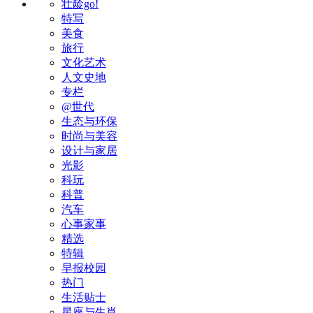
壮龄go!
特写
美食
旅行
文化艺术
人文史地
专栏
@世代
生态与环保
时尚与美容
设计与家居
光影
科玩
科普
汽车
心事家事
精选
特辑
早报校园
热门
生活贴士
星座与生肖