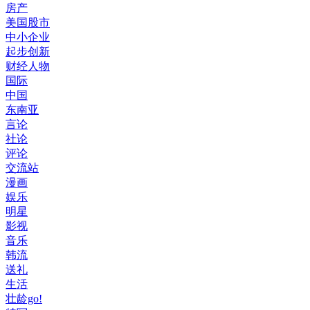
房产
美国股市
中小企业
起步创新
财经人物
国际
中国
东南亚
言论
社论
评论
交流站
漫画
娱乐
明星
影视
音乐
韩流
送礼
生活
壮龄go!