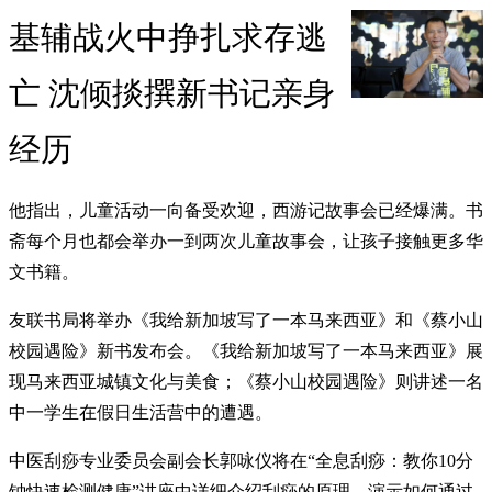
基辅战火中挣扎求存逃
亡 沈倾掞撰新书记亲身
经历
他指出，儿童活动一向备受欢迎，西游记故事会已经爆满。书
斋每个月也都会举办一到两次儿童故事会，让孩子接触更多华
文书籍。
友联书局将举办《我给新加坡写了一本马来西亚》和《蔡小山
校园遇险》新书发布会。《我给新加坡写了一本马来西亚》展
现马来西亚城镇文化与美食；《蔡小山校园遇险》则讲述一名
中一学生在假日生活营中的遭遇。
中医刮痧专业委员会副会长郭咏仪将在“全息刮痧：教你10分
钟快速检测健康”讲座中详细介绍刮痧的原理，演示如何通过