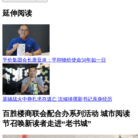
延伸阅读
平价集团会长唐亚炎：平抑物价使命50年如一日
基辅战火中挣扎求存逃亡 沈倾掞撰新书记亲身经历
百胜楼商联会配合办系列活动 城市阅读
节召唤新读者走进“老书城”