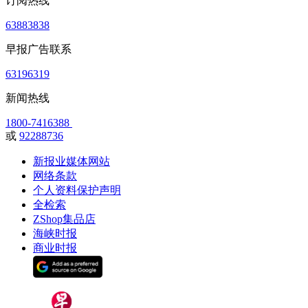
订阅热线
63883838
早报广告联系
63196319
新闻热线
1800-7416388
或
92288736
新报业媒体网站
网络条款
个人资料保护声明
全检索
ZShop集品店
海峡时报
商业时报