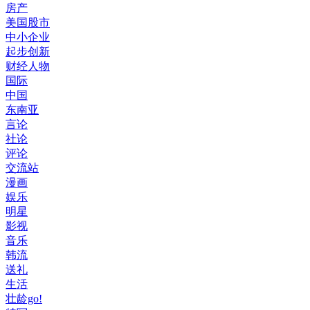
房产
美国股市
中小企业
起步创新
财经人物
国际
中国
东南亚
言论
社论
评论
交流站
漫画
娱乐
明星
影视
音乐
韩流
送礼
生活
壮龄go!