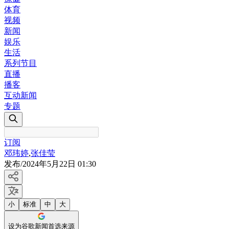
体育
视频
新闻
娱乐
生活
系列节目
直播
播客
互动新闻
专题
订阅
邓玮婷
,
张佳莹
发布
/
2024年5月22日 01:30
小
标准
中
大
设为谷歌新闻首选来源