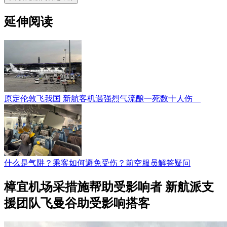
延伸阅读
原定伦敦飞我国 新航客机遇强烈气流酿一死数十人伤
什么是气阱？乘客如何避免受伤？前空服员解答疑问
樟宜机场采措施帮助受影响者 新航派支
援团队飞曼谷助受影响搭客