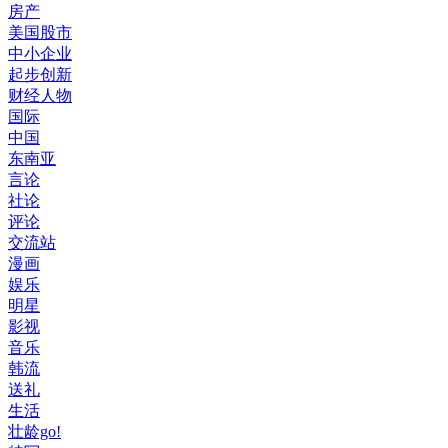
房产
美国股市
中小企业
起步创新
财经人物
国际
中国
东南亚
言论
社论
评论
交流站
漫画
娱乐
明星
影视
音乐
韩流
送礼
生活
壮龄go!