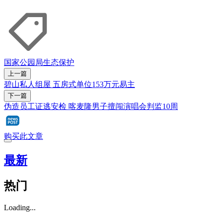
国家公园局
生态保护
上一篇
碧山私人组屋 五房式单位153万元易主
下一篇
伪造员工证逃安检 喀麦隆男子擅闯演唱会判监10周
购买此文章
最新
热门
Loading...