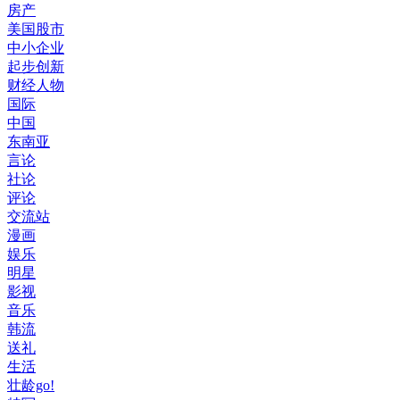
房产
美国股市
中小企业
起步创新
财经人物
国际
中国
东南亚
言论
社论
评论
交流站
漫画
娱乐
明星
影视
音乐
韩流
送礼
生活
壮龄go!