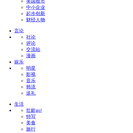
美国股市
中小企业
起步创新
财经人物
言论
社论
评论
交流站
漫画
娱乐
明星
影视
音乐
韩流
送礼
生活
壮龄go!
特写
美食
旅行