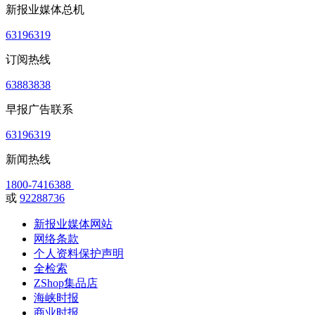
新报业媒体总机
63196319
订阅热线
63883838
早报广告联系
63196319
新闻热线
1800-7416388
或
92288736
新报业媒体网站
网络条款
个人资料保护声明
全检索
ZShop集品店
海峡时报
商业时报