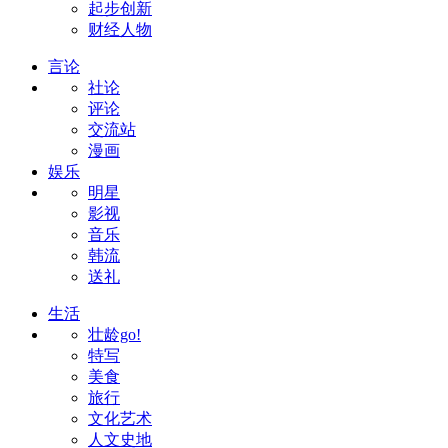
起步创新
财经人物
言论
社论
评论
交流站
漫画
娱乐
明星
影视
音乐
韩流
送礼
生活
壮龄go!
特写
美食
旅行
文化艺术
人文史地