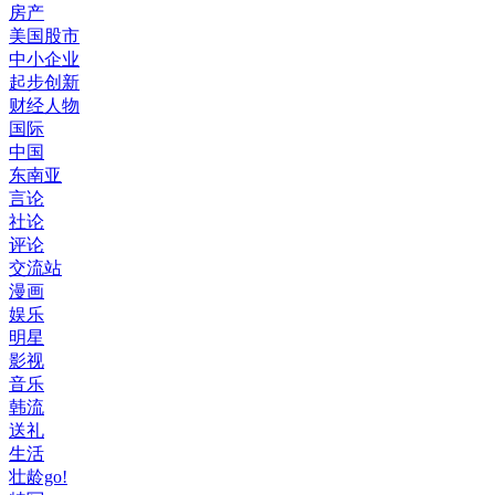
房产
美国股市
中小企业
起步创新
财经人物
国际
中国
东南亚
言论
社论
评论
交流站
漫画
娱乐
明星
影视
音乐
韩流
送礼
生活
壮龄go!