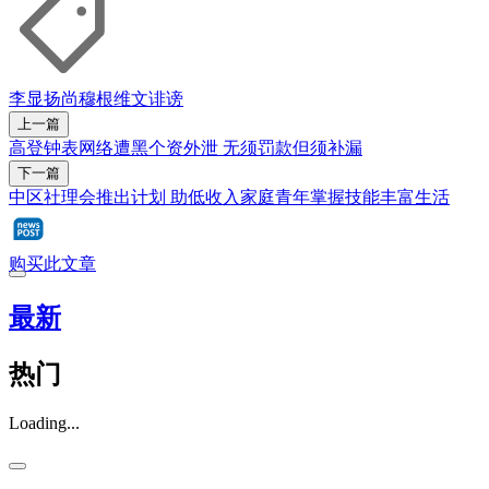
李显扬
尚穆根
维文
诽谤
上一篇
高登钟表网络遭黑个资外泄 无须罚款但须补漏
下一篇
中区社理会推出计划 助低收入家庭青年掌握技能丰富生活
购买此文章
最新
热门
Loading...