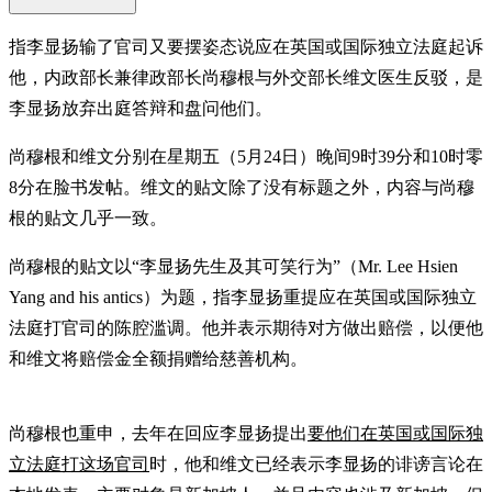
指李显扬输了官司又要摆姿态说应在英国或国际独立法庭起诉
他，内政部长兼律政部长尚穆根与外交部长维文医生反驳，是
李显扬放弃出庭答辩和盘问他们。
尚穆根和维文分别在星期五（5月24日）晚间9时39分和10时零
8分在脸书发帖。维文的贴文除了没有标题之外，内容与尚穆
根的贴文几乎一致。
尚穆根的贴文以“李显扬先生及其可笑行为”（Mr. Lee Hsien
Yang and his antics）为题，指李显扬重提应在英国或国际独立
法庭打官司的陈腔滥调。他并表示期待对方做出赔偿，以便他
和维文将赔偿金全额捐赠给慈善机构。
尚穆根也重申，去年在回应李显扬提出
要他们在英国或国际独
立法庭打这场官司
时，他和维文已经表示李显扬的诽谤言论在