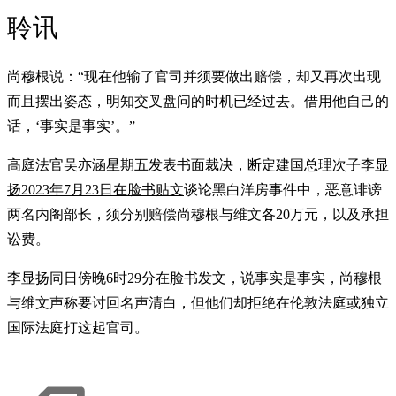
聆讯
尚穆根说：“现在他输了官司并须要做出赔偿，却又再次出现
而且摆出姿态，明知交叉盘问的时机已经过去。借用他自己的
话，‘事实是事实’。”
高庭法官吴亦涵星期五发表书面裁决，断定建国总理次子
李显
扬2023年7月23日在脸书贴文
谈论黑白洋房事件中，恶意诽谤
两名内阁部长，须分别赔偿尚穆根与维文各20万元，以及承担
讼费。
李显扬同日傍晚6时29分在脸书发文，说事实是事实，尚穆根
与维文声称要讨回名声清白，但他们却拒绝在伦敦法庭或独立
国际法庭打这起官司。