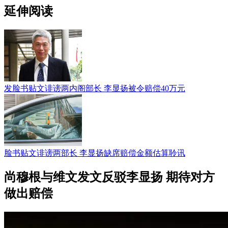
延伸阅读
发脸书贴文诽谤两内阁部长 李显扬被令赔偿40万元
脸书贴文诽谤两部长 李显扬缺席赔偿金额估算聆讯
尚穆根与维文发文反驳李显扬 期待对方
做出赔偿