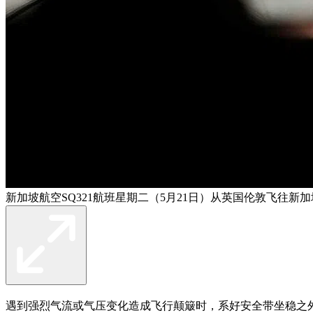
新加坡航空SQ321航班星期二（5月21日）从英国伦敦飞往
遇到强烈气流或气压变化造成飞行颠簸时，系好安全带坐稳之