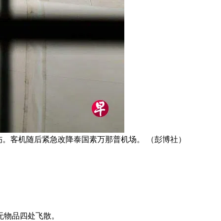
人伤。客机随后紧急改降泰国素万那普机场。 （彭博社）
无物品四处飞散。