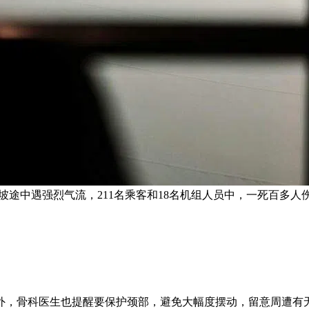
新加坡途中遇强烈气流，211名乘客和18名机组人员中，一死百多
外，骨科医生也提醒要保护颈部，避免大幅度摆动，留意周遭有