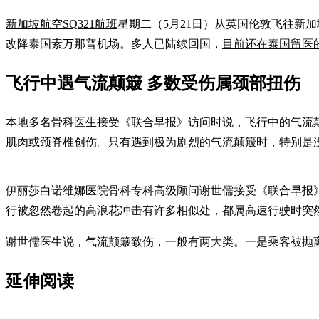
新加坡航空SQ321航班
星期二（5月21日）从英国伦敦飞往新加
改降泰国素万那普机场。多人已陆续回国，
目前还在泰国留医的
飞行中遇气流颠簸 多数受伤属颈部扭伤
本地多名骨科医生接受《联合早报》访问时说，飞行中的气流颠
肌肉或颈脊椎创伤。只有遇到极为剧烈的气流颠簸时，特别是
伊丽莎白诺维娜医院骨科专科高级顾问谢世儒接受《联合早报
行被忽然卷起的高浪花冲击有许多相似处，都属高速行驶时突
谢世儒医生说，气流颠簸致伤，一般有两大类。一是乘客被抛
延伸阅读