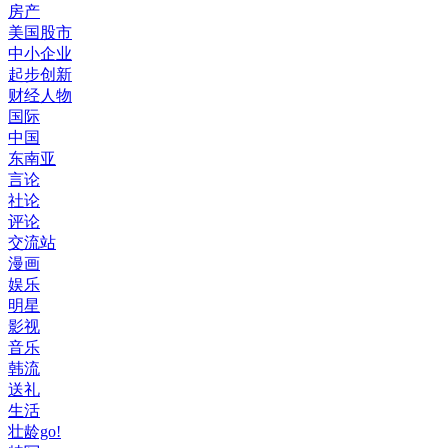
房产
美国股市
中小企业
起步创新
财经人物
国际
中国
东南亚
言论
社论
评论
交流站
漫画
娱乐
明星
影视
音乐
韩流
送礼
生活
壮龄go!