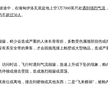
坡途中，在缅甸伊洛瓦底盆地上空3万7000英尺处
遇到强烈气流
不超过50人
。
簸，鲜少会造成严重的人体长骨骨折，多数受伤属颈部扭伤或挥鞭式
没有系安全带的乘客，才会因抛甩撞上舱壁或大型物品，造成严
》访问时说，飞行时遇到气流颠簸，急速上升或下坠的现象，舱
然停顿或撞击受阻，造成激烈颠簸或震荡。
离座位或离地，撞击到硬物或其他东西；二是“飞来横祸”，被舱