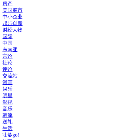
房产
美国股市
中小企业
起步创新
财经人物
国际
中国
东南亚
言论
社论
评论
交流站
漫画
娱乐
明星
影视
音乐
韩流
送礼
生活
壮龄go!