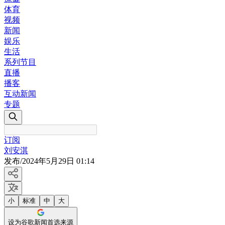
体育
视频
新闻
娱乐
生活
系列节目
直播
播客
互动新闻
专题
订阅
刘安淇
发布
/
2024年5月29日 01:14
小
标准
中
大
设为谷歌新闻首选来源