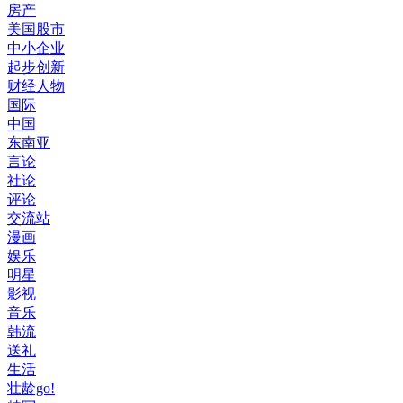
房产
美国股市
中小企业
起步创新
财经人物
国际
中国
东南亚
言论
社论
评论
交流站
漫画
娱乐
明星
影视
音乐
韩流
送礼
生活
壮龄go!