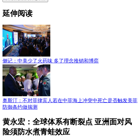
延伸阅读
侧记：中美少了火药味 多了理念推销和博弈
奥斯汀：不对菲律宾人若在中菲海上冲突中死亡是否触发美菲
防御条约做揣测
黄永宏：全球体系有断裂点 亚洲面对风
险须防水煮青蛙效应