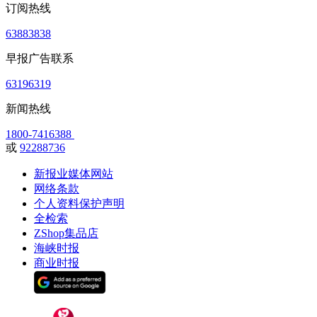
订阅热线
63883838
早报广告联系
63196319
新闻热线
1800-7416388
或
92288736
新报业媒体网站
网络条款
个人资料保护声明
全检索
ZShop集品店
海峡时报
商业时报