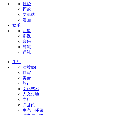
社论
评论
交流站
漫画
娱乐
明星
影视
音乐
韩流
送礼
生活
壮龄go!
特写
美食
旅行
文化艺术
人文史地
专栏
@世代
生态与环保