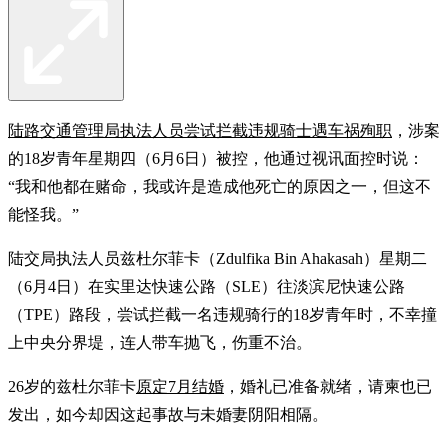
陆路交通管理局执法人员尝试拦截违规骑士遇车祸殉职
，涉案
的18岁青年星期四（6月6日）被控，他通过视讯面控时说：
“我和他都在赌命，我或许是造成他死亡的原因之一，但这不
能怪我。”
陆交局执法人员兹杜尔菲卡（Zdulfika Bin Ahakasah）星期二
（6月4日）在实里达快速公路（SLE）往淡滨尼快速公路
（TPE）路段，尝试拦截一名违规骑行的18岁青年时，不幸撞
上中央分界堤，连人带车抛飞，伤重不治。
26岁的兹杜尔菲卡
原定7月结婚
，婚礼已准备就绪，请柬也已
发出，如今却因这起事故与未婚妻阴阳相隔。