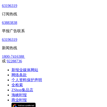
63196319
订阅热线
63883838
早报广告联系
63196319
新闻热线
1800-7416388
或
92288736
新报业媒体网站
网络条款
个人资料保护声明
全检索
ZShop集品店
海峡时报
商业时报