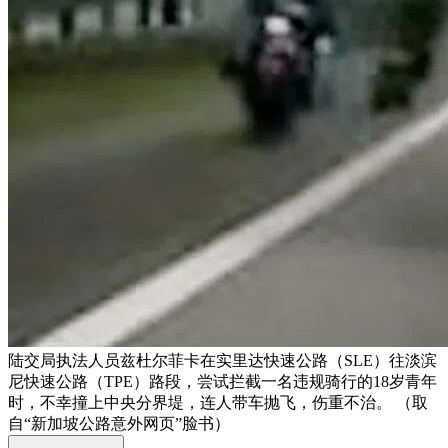
陆交局执法人员兹杜尔菲卡在实里达快速公路（SLE）往淡滨
尼快速公路（TPE）路段，尝试拦截一名违规骑行的18岁青年
时，不幸撞上中央分界堤，连人带车抛飞，伤重不治。 （取
自“新加坡公路意外网页”脸书）