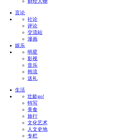
财经人物
言论
社论
评论
交流站
漫画
娱乐
明星
影视
音乐
韩流
送礼
生活
壮龄go!
特写
美食
旅行
文化艺术
人文史地
专栏