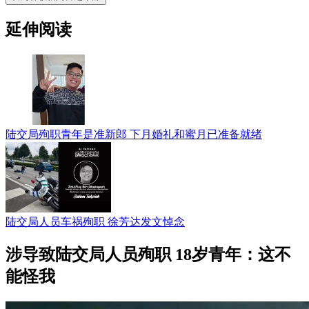
延伸阅读
陆交局殉职青年是准新郎 下月婚礼和蜜月已准备就绪
陆交局人员车祸殉职 徐芳达发文悼念
涉导致陆交局人员殉职 18岁青年：这不
能怪我