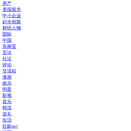
房产
美国股市
中小企业
起步创新
财经人物
国际
中国
东南亚
言论
社论
评论
交流站
漫画
娱乐
明星
影视
音乐
韩流
送礼
生活
壮龄go!