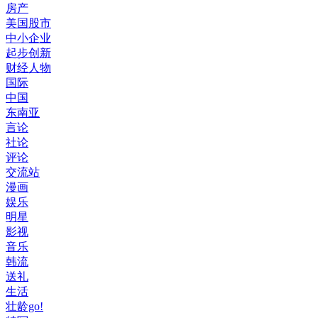
房产
美国股市
中小企业
起步创新
财经人物
国际
中国
东南亚
言论
社论
评论
交流站
漫画
娱乐
明星
影视
音乐
韩流
送礼
生活
壮龄go!