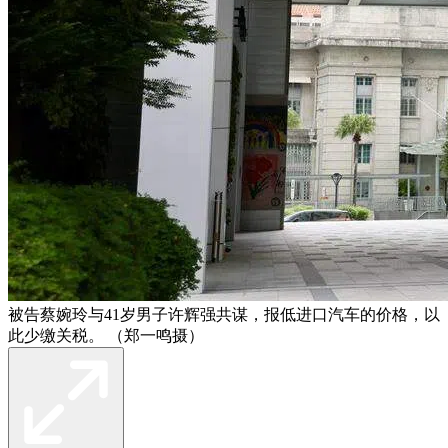
被告蔡婉玲与41岁男子许辉强共谋，报低进口汽车的价格，以
此少缴关税。 （郑一鸣摄）