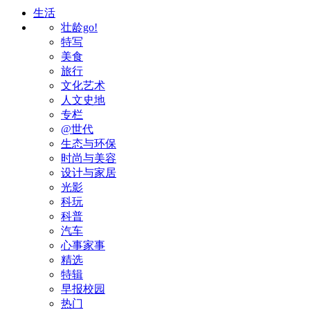
生活
壮龄go!
特写
美食
旅行
文化艺术
人文史地
专栏
@世代
生态与环保
时尚与美容
设计与家居
光影
科玩
科普
汽车
心事家事
精选
特辑
早报校园
热门