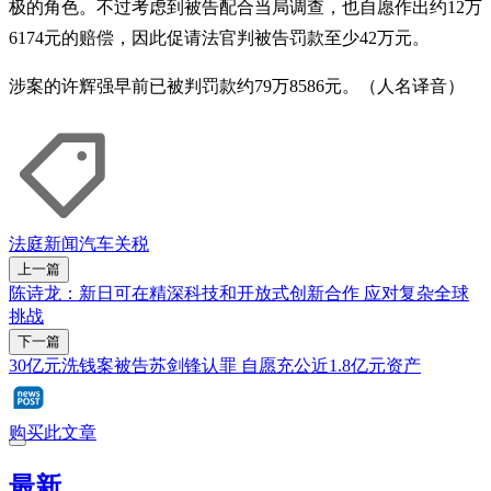
极的角色。不过考虑到被告配合当局调查，也自愿作出约12万
6174元的赔偿，因此促请法官判被告罚款至少42万元。
涉案的许辉强早前已被判罚款约79万8586元。（人名译音）
法庭新闻
汽车
关税
上一篇
陈诗龙：新日可在精深科技和开放式创新合作 应对复杂全球
挑战
下一篇
30亿元洗钱案被告苏剑锋认罪 自愿充公近1.8亿元资产
购买此文章
最新