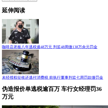
延伸阅读
咖啡店老板八年逃税逾48万元 判监48周缴138万余元罚金
未经授权征收还逃付消费税 前执行董事判监七周罚款缴罚金
伪造报价单逃税逾百万 车行女经理罚36
万元