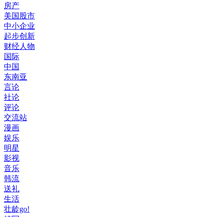
房产
美国股市
中小企业
起步创新
财经人物
国际
中国
东南亚
言论
社论
评论
交流站
漫画
娱乐
明星
影视
音乐
韩流
送礼
生活
壮龄go!