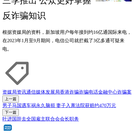
三季推出 公众更好掌握
反诈骗知识
根据资媒局的资料，新加坡用户每年接到约16亿通国际来电，
在2023年1月至9月期间，电信公司就拦截了3亿多通可疑来
电。
资媒局
资讯通信媒体发展局
香港
诈骗
诈骗电话
金融中心
诈骗案
上一篇
男子马国遇车祸永久脑损 妻子入禀法院获赔约470万元
下一篇
叶进国辞去全国雇主联合会会长职务