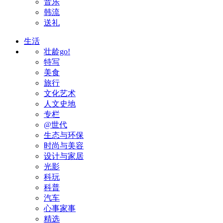
音乐
韩流
送礼
生活
壮龄go!
特写
美食
旅行
文化艺术
人文史地
专栏
@世代
生态与环保
时尚与美容
设计与家居
光影
科玩
科普
汽车
心事家事
精选