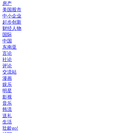
房产
美国股市
中小企业
起步创新
财经人物
国际
中国
东南亚
言论
社论
评论
交流站
漫画
娱乐
明星
影视
音乐
韩流
送礼
生活
壮龄go!