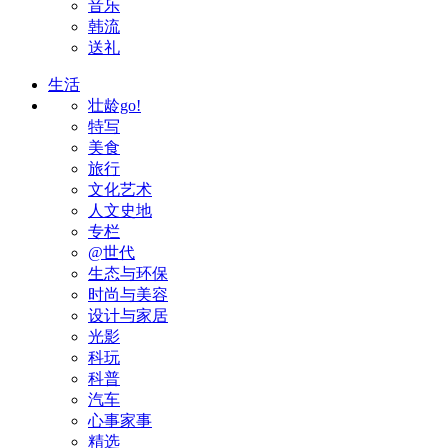
音乐
韩流
送礼
生活
壮龄go!
特写
美食
旅行
文化艺术
人文史地
专栏
@世代
生态与环保
时尚与美容
设计与家居
光影
科玩
科普
汽车
心事家事
精选