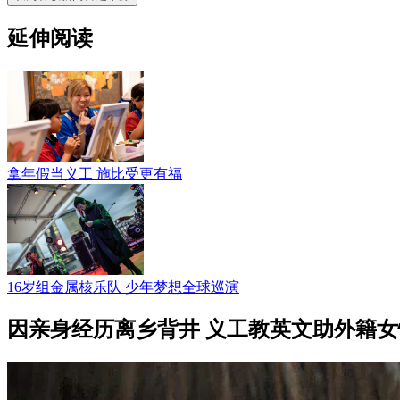
延伸阅读
拿年假当义工 施比受更有福
16岁组金属核乐队 少年梦想全球巡演
因亲身经历离乡背井 义工教英文助外籍