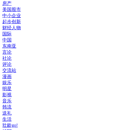
房产
美国股市
中小企业
起步创新
财经人物
国际
中国
东南亚
言论
社论
评论
交流站
漫画
娱乐
明星
影视
音乐
韩流
送礼
生活
壮龄go!