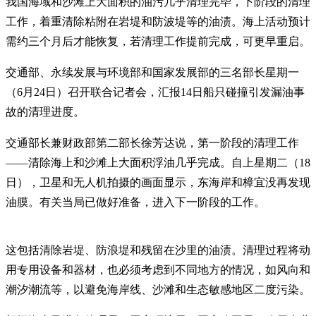
我国海域和沙滩上大面积的油污几乎清理完毕，下阶段的清理
工作，着重清除粘附在岩堤和防波堤等的油渍。海上活动预计
需约三个月后才能恢复，若清理工作提前完成，可更早重启。
交通部、永续发展与环境部和国家发展部的三名部长星期一
（6月24日）召开联合记者会，汇报14日船只碰撞引发漏油事
故的清理进度。
交通部长兼财政部第二部长徐芳达说，第一阶段的清理工作
——清除海上和沙滩上大面积浮油几乎完成。自上星期二（18
日），卫星和无人机拍摄的画面显示，东海岸和樟宜没再发现
油膜。有关当局已做好准备，进入下一阶段的工作。
这包括清除岩堤、防浪堤和残留在沙里的油渍。清理过程将动
用专用设备和器材，也必须考虑到不同地方的情况，如风向和
潮汐潮流等，以避免海岸线、沙滩和生态敏感地区二度污染。