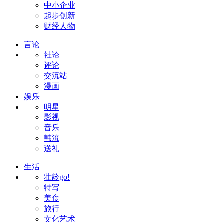
中小企业
起步创新
财经人物
言论
社论
评论
交流站
漫画
娱乐
明星
影视
音乐
韩流
送礼
生活
壮龄go!
特写
美食
旅行
文化艺术