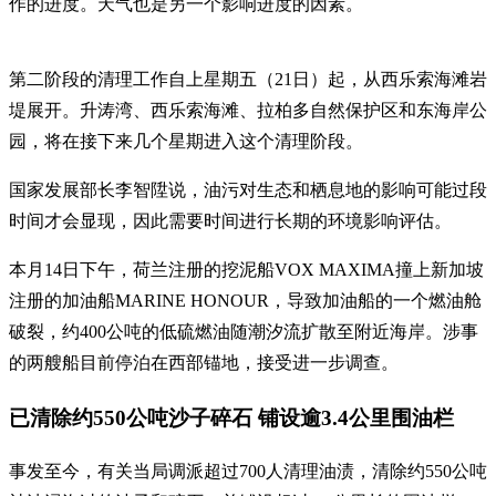
作的进度。天气也是另一个影响进度的因素。
第二阶段的清理工作自上星期五（21日）起，从西乐索海滩岩
堤展开。升涛湾、西乐索海滩、拉柏多自然保护区和东海岸公
园，将在接下来几个星期进入这个清理阶段。
国家发展部长李智陞说，油污对生态和栖息地的影响可能过段
时间才会显现，因此需要时间进行长期的环境影响评估。
本月14日下午，荷兰注册的挖泥船VOX MAXIMA撞上新加坡
注册的加油船MARINE HONOUR，导致加油船的一个燃油舱
破裂，约400公吨的低硫燃油随潮汐流扩散至附近海岸。涉事
的两艘船目前停泊在西部锚地，接受进一步调查。
已清除约550公吨沙子碎石 铺设逾3.4公里围油栏
事发至今，有关当局调派超过700人清理油渍，清除约550公吨