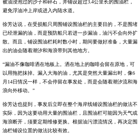
被油浸泡过的沙子和碎石，并铺设超过3.4公里长的围油栏，
避免浮油冲上岸或进入内陆水道。
徐芳达说，在受损船只周围铺设围油栏的主要目的，不是围堵
已经泄漏的油，而是预防船只若进一步漏油，油污不会向外扩
散。而且，铺设围油栏耗时数小时，期间要做好准备，大量漏
出的油会随着潮汐和海浪带到其他地方。
“漏油不像咖啡洒在地板上。洒在地上的咖啡会留在原地，可
以用拖把抹掉。漏入大海的油，尤其是突然大量漏出时，像6
月14日情况一样，不会停留在事发处，而是会随着潮汐流和海
浪向外移动。”
徐芳达也提到，事发后立即在整个海岸线铺设围油栏的做法不
实际，因为这要动用大量的围油栏，且围油栏可能因为天气或
海浪断开，须要定期维修更换。根据油污漂流情况，再决定围
油栏铺设位置的做法比较有效。