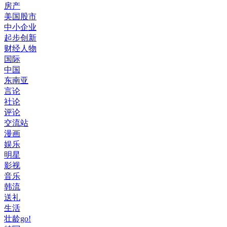
房产
美国股市
中小企业
起步创新
财经人物
国际
中国
东南亚
言论
社论
评论
交流站
漫画
娱乐
明星
影视
音乐
韩流
送礼
生活
壮龄go!