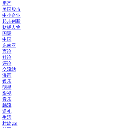
房产
美国股市
中小企业
起步创新
财经人物
国际
中国
东南亚
言论
社论
评论
交流站
漫画
娱乐
明星
影视
音乐
韩流
送礼
生活
壮龄go!