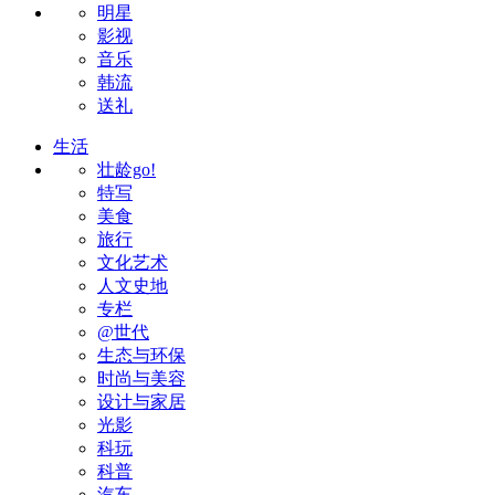
明星
影视
音乐
韩流
送礼
生活
壮龄go!
特写
美食
旅行
文化艺术
人文史地
专栏
@世代
生态与环保
时尚与美容
设计与家居
光影
科玩
科普
汽车