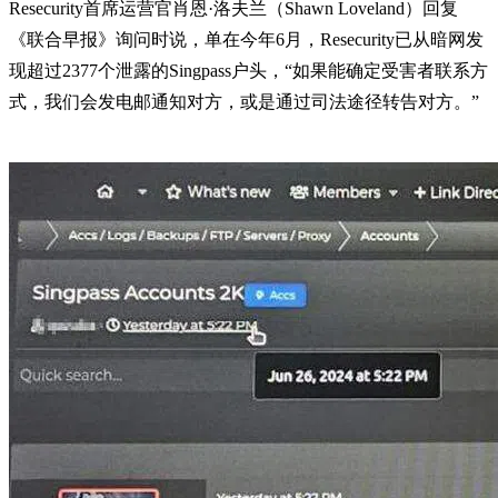
Resecurity首席运营官肖恩·洛夫兰（Shawn Loveland）回复
《联合早报》询问时说，单在今年6月，Resecurity已从暗网发
现超过2377个泄露的Singpass户头，“如果能确定受害者联系方
式，我们会发电邮通知对方，或是通过司法途径转告对方。”