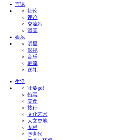
言论
社论
评论
交流站
漫画
娱乐
明星
影视
音乐
韩流
送礼
生活
壮龄go!
特写
美食
旅行
文化艺术
人文史地
专栏
@世代