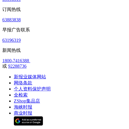
订阅热线
63883838
早报广告联系
63196319
新闻热线
1800-7416388
或
92288736
新报业媒体网站
网络条款
个人资料保护声明
全检索
ZShop集品店
海峡时报
商业时报