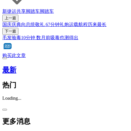
新捷运
共享脚踏车
脚踏车
上一篇
国庆庆典向总统敬礼 67分钟礼炮运载航程历来最长
下一篇
毛发验毒10分钟 数月前吸毒也测得出
购买此文章
最新
热门
Loading...
更多消息