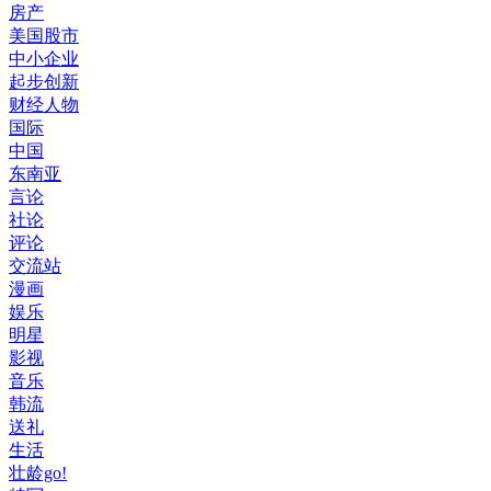
房产
美国股市
中小企业
起步创新
财经人物
国际
中国
东南亚
言论
社论
评论
交流站
漫画
娱乐
明星
影视
音乐
韩流
送礼
生活
壮龄go!