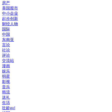
房产
美国股市
中小企业
起步创新
财经人物
国际
中国
东南亚
言论
社论
评论
交流站
漫画
娱乐
明星
影视
音乐
韩流
送礼
生活
壮龄go!