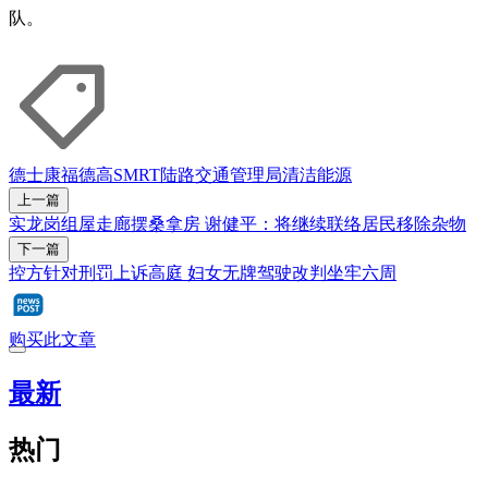
队。
德士
康福德高
SMRT
陆路交通管理局
清洁能源
上一篇
实龙岗组屋走廊摆桑拿房 谢健平：将继续联络居民移除杂物
下一篇
控方针对刑罚上诉高庭 妇女无牌驾驶改判坐牢六周
购买此文章
最新
热门