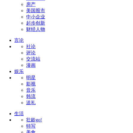
房产
美国股市
中小企业
起步创新
财经人物
言论
社论
评论
交流站
漫画
娱乐
明星
影视
音乐
韩流
送礼
生活
壮龄go!
特写
美食