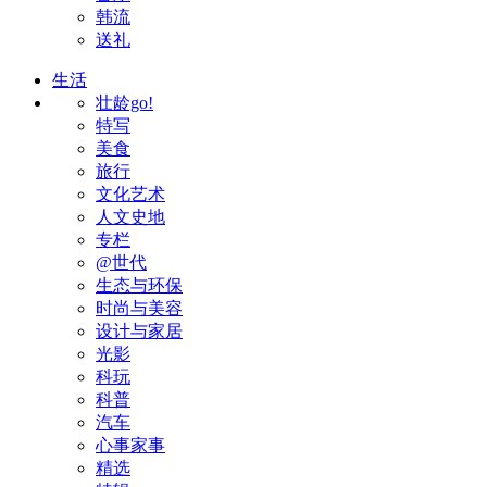
韩流
送礼
生活
壮龄go!
特写
美食
旅行
文化艺术
人文史地
专栏
@世代
生态与环保
时尚与美容
设计与家居
光影
科玩
科普
汽车
心事家事
精选