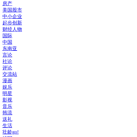
房产
美国股市
中小企业
起步创新
财经人物
国际
中国
东南亚
言论
社论
评论
交流站
漫画
娱乐
明星
影视
音乐
韩流
送礼
生活
壮龄go!