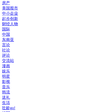
房产
美国股市
中小企业
起步创新
财经人物
国际
中国
东南亚
言论
社论
评论
交流站
漫画
娱乐
明星
影视
音乐
韩流
送礼
生活
壮龄go!