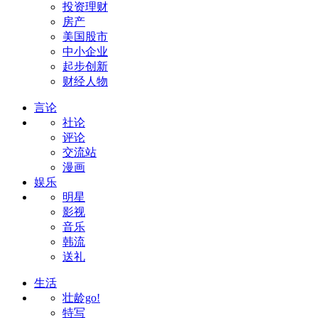
投资理财
房产
美国股市
中小企业
起步创新
财经人物
言论
社论
评论
交流站
漫画
娱乐
明星
影视
音乐
韩流
送礼
生活
壮龄go!
特写