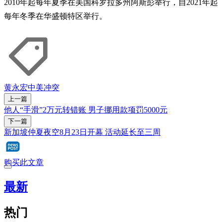
2010年起每年夏季在美国科罗拉多州阿斯彭举行，自2021年起
每年冬季在华盛顿特区举行。
黄永宏
中美
冲突
上一篇
他人“手滑”2万元转错账 男子挪用款项罚5000元
下一篇
新加坡仲夏夜空8月23日开幕 活动延长至三周
购买此文章
最新
热门