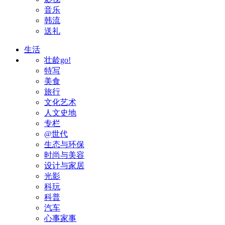
音乐
韩流
送礼
生活
壮龄go!
特写
美食
旅行
文化艺术
人文史地
专栏
@世代
生态与环保
时尚与美容
设计与家居
光影
科玩
科普
汽车
心事家事