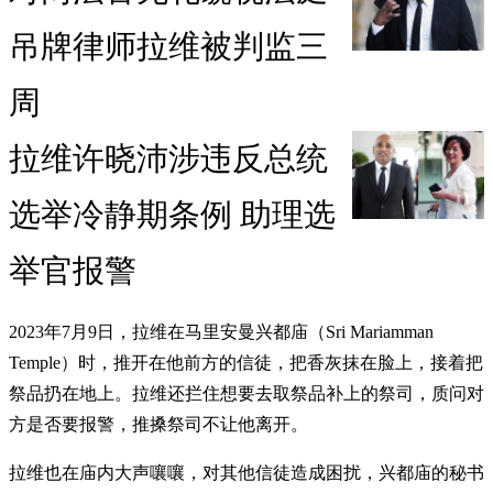
吊牌律师拉维被判监三
周
拉维许晓沛涉违反总统
选举冷静期条例 助理选
举官报警
2023年7月9日，拉维在马里安曼兴都庙（Sri Mariamman
Temple）时，推开在他前方的信徒，把香灰抹在脸上，接着把
祭品扔在地上。拉维还拦住想要去取祭品补上的祭司，质问对
方是否要报警，推搡祭司不让他离开。
拉维也在庙内大声嚷嚷，对其他信徒造成困扰，兴都庙的秘书