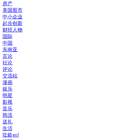
房产
美国股市
中小企业
起步创新
财经人物
国际
中国
东南亚
言论
社论
评论
交流站
漫画
娱乐
明星
影视
音乐
韩流
送礼
生活
壮龄go!