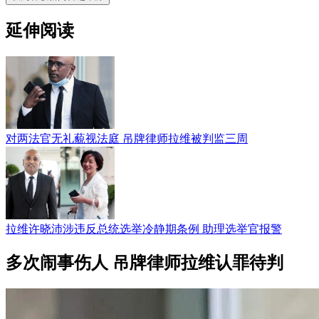
延伸阅读
对两法官无礼藐视法庭 吊牌律师拉维被判监三周
拉维许晓沛涉违反总统选举冷静期条例 助理选举官报警
多次闹事伤人 吊牌律师拉维认罪待判