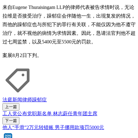
来自Eugene Thuraisingam LLP的律师代表被告求情时说，无论
拉维是否接受治疗，躁郁症会伴随他一生，出现复发的情况，
而他的躁郁症也与所犯下的罪行有关联，不能仅因为他不遵守
治疗，就不视他的病情为求情因素。因此，恳请法官判他不超
过七周监禁，以及5400元至5500元的罚款。
案展8月2日下判。
法庭新闻
律师
躁郁症
上一篇
工人党公布党职新名单 林志蔚任青年团主席
下一篇
他人“手滑”2万元转错账 男子挪用款项罚5000元