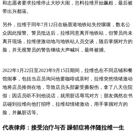
和志愿者要求拉维停止大吵大闹，岂料拉维开始飙粗，最后被
带出兴都庙。
另外，拉维于同年7月12日在杨厝港地铁站失控嚷嚷，数名公
众因此报警。警员抵达后，拉维同意离开地铁站，但警员尚未
离开现场，拉维便激动地与地铁站人员交谈，随后掌掴对方的
脸，并无视警员的警告继续大声喊叫，最终被捕。
2022年1月22日至2023年9月15日期间，拉维也在不同店铺和餐
馆闹事，包括当店员询问他要咖啡或茶时，拉维突然情绪激动
地将店员推倒在地，导致店员头部蒙受撕裂伤，拿了八天住院
假；因店员听不到他说话，就用脏话辱骂对方；朋友偶然在书
店碰到拉维向他打招呼，拉维却情绪激动，用手掌掴对方的
脸，并飙脏话等。
代表律师：接受治疗与否 躁郁症将伴随拉维一生