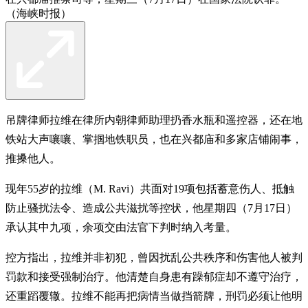
（海峡时报）
吊牌律师拉维在律所内朝律师助理扔香水瓶和遥控器，还在地
铁站大声嚷嚷、掌掴地铁职员，也在兴都庙和多家店铺闹事，
推搡他人。
现年55岁的拉维（M. Ravi）共面对19项包括蓄意伤人、抵触
防止骚扰法令、造成公共滋扰等控状，他星期四（7月17日）
承认其中九项，余项交由法官下判时纳入考量。
控方指出，拉维并非初犯，曾因扰乱公共秩序和伤害他人被判
罚款和接受强制治疗。他清楚自身患有躁郁症却不遵守治疗，
还重蹈覆辙。拉维不能再把病情当做挡箭牌，刑罚必须让他明