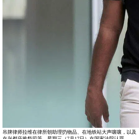
吊牌律师拉维在律所朝助理扔物品、在地铁站大声嚷嚷，以及
在兴都庙推祭司等，星期三（7月17日）在国家法院认罪。