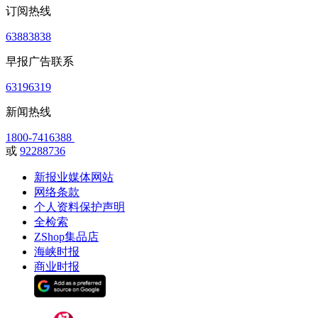
订阅热线
63883838
早报广告联系
63196319
新闻热线
1800-7416388
或
92288736
新报业媒体网站
网络条款
个人资料保护声明
全检索
ZShop集品店
海峡时报
商业时报