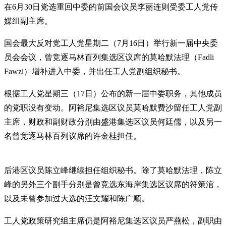
在6月30日党选重回中委的前国会议员李丽连则受委工人党传
媒组副主席。
国会最大反对党工人党星期二（7月16日）举行新一届中央委
员会会议，曾竞逐马林百列集选区议席的莫哈默法理（Fadli
Fawzi）增补进入中委，并出任工人党副组织秘书。
根据工人党星期三（17日）公布的新一届中委职务，其他成员
的党职没有变动。阿裕尼集选区议员莫哈默费沙留任工人党副
主席，财政和副财政分别由盛港集选区议员何廷儒，以及另一
名曾竞逐马林百列议席的许金桂担任。
后港区议员陈立峰继续担任组织秘书。除了莫哈默法理，陈立
峰的另外三个副手分别是曾竞选东海岸集选区议席的符策涫，
以及未曾参加过大选的汪文耀和陈广顺。
工人党政策研究组主席仍是阿裕尼集选区议员严燕松，副职由