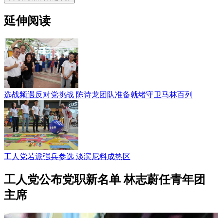
延伸阅读
选战频遇反对党挑战 陈诗龙团队准备就绪守卫马林百列
工人党若派强兵参选 淡滨尼料成热区
工人党公布党职新名单 林志蔚任青年团
主席