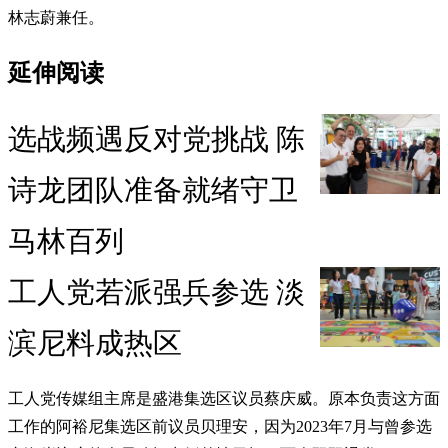
林志蔚兼任。
延伸阅读
选战频遇反对党挑战 陈
诗龙团队准备就绪守卫
马林百列
工人党若派强兵参选 淡
滨尼料成热区
工人党传媒组主席是盛港集选区议员蔡庆威。原本负责这方面
工作的阿裕尼集选区前议员贝理安，因为2023年7月与曾参选