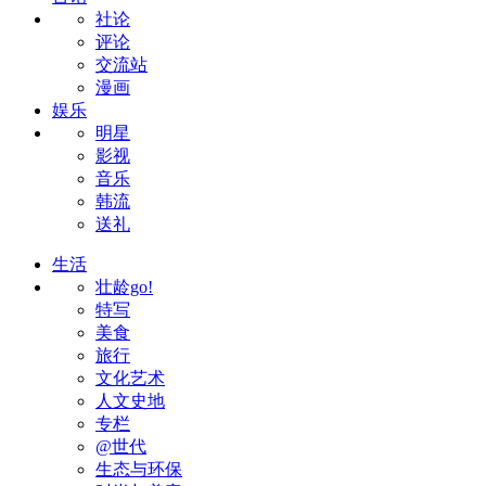
社论
评论
交流站
漫画
娱乐
明星
影视
音乐
韩流
送礼
生活
壮龄go!
特写
美食
旅行
文化艺术
人文史地
专栏
@世代
生态与环保