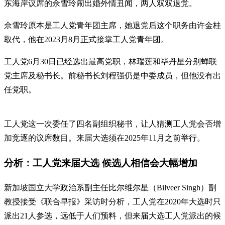
东海岸议席的佘雪玲闹出婚外情丑闻，两人双双退党。
佘雪玲原本是工人党青年团主席，她退党后这个职务由许金桂
取代，他在2023月8月正式接掌工人党青年团。
工人党6月30日已经选出最高党职，林瑞莲和毕丹星分别蝉联
党主席及秘书长。前秘书长刘程强仍是中委成员，但他没有出
任党职。
工人党这一次委任了四名副组织秘书，让人猜测工人党会否增
加竞逐的议席数目。来届大选须在2025年11月之前举行。
分析：工人党来届大选 候选人相信会大幅增加
新加坡国立大学政治系副主任比尔维尔星（Bilveer Singh）副
教授接受《联合早报》采访时分析，工人党在2020年大选时只
派出21人参选，远低于人们预料，但来届大选工人党派出的候