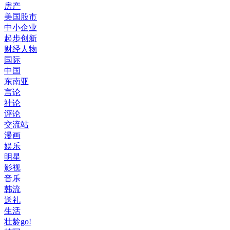
房产
美国股市
中小企业
起步创新
财经人物
国际
中国
东南亚
言论
社论
评论
交流站
漫画
娱乐
明星
影视
音乐
韩流
送礼
生活
壮龄go!