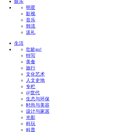
娱乐
明星
影视
音乐
韩流
送礼
生活
壮龄go!
特写
美食
旅行
文化艺术
人文史地
专栏
@世代
生态与环保
时尚与美容
设计与家居
光影
科玩
科普