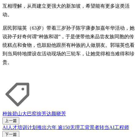
互相理解，从而建立更强大的新加坡，希望能有更多这类活
动。
居民郭瑞英（63岁）带着三岁孙子陈宇康参加嘉年华活动，她
说孙子好奇何谓“种族和谐”，于是便带他来品尝友族同胞的传
统糕点和食物，也鼓励他跟所有种族的人做朋友。郭瑞英也看
到当局特地摆设在活动现场的三轮车，让她觉得相当难得和珍
贵。
种族
碧山
大巴窑
徐芳达
颜晓芳
上一篇
AI人才培训计划推出六年 逾150无理工背景者转当AI工程师
下一篇