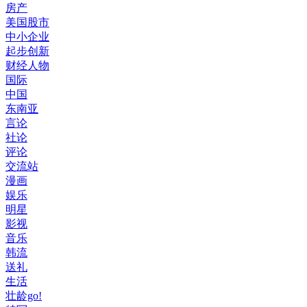
房产
美国股市
中小企业
起步创新
财经人物
国际
中国
东南亚
言论
社论
评论
交流站
漫画
娱乐
明星
影视
音乐
韩流
送礼
生活
壮龄go!