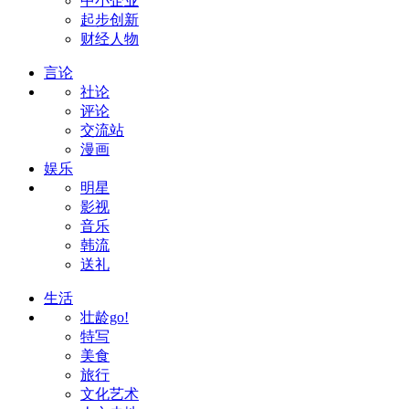
中小企业
起步创新
财经人物
言论
社论
评论
交流站
漫画
娱乐
明星
影视
音乐
韩流
送礼
生活
壮龄go!
特写
美食
旅行
文化艺术