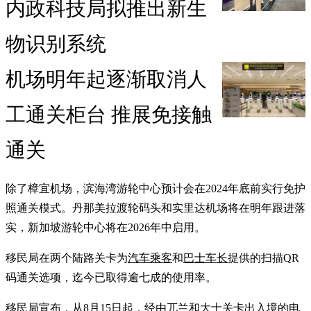
内政科技局拟推出新生
物识别系统
机场明年起逐渐取消人
工通关柜台 推展免接触
通关
除了樟宜机场，滨海湾游轮中心预计会在2024年底前实行免护
照通关模式。丹那美拉渡轮码头和实里达机场将在明年跟进落
实，新加坡游轮中心将在2026年中启用。
移民局在两个陆路关卡为
汽车乘客
和
巴士车长
提供的扫描QR
码通关选项，迄今已取得逾七成的使用率。
移民局宣布，从8月15日起，经由兀兰和大士关卡出入境的
电