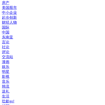
房产
美国股市
中小企业
起步创新
财经人物
国际
中国
东南亚
言论
社论
评论
交流站
漫画
娱乐
明星
影视
音乐
韩流
送礼
生活
壮龄go!