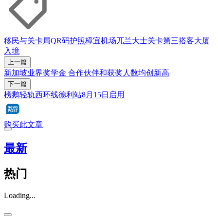
移民与关卡局
QR码
护照
樟宜机场
兀兰大士关卡
第三搭客大厦
入境
上一篇
新加坡业界奖学金 合作伙伴和获奖人数均创新高
下一篇
榜鹅轻轨西环线德利站8月15日启用
购买此文章
最新
热门
Loading...