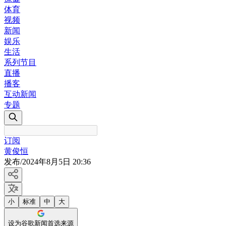
体育
视频
新闻
娱乐
生活
系列节目
直播
播客
互动新闻
专题
订阅
黄俊恒
发布
/
2024年8月5日 20:36
小
标准
中
大
设为谷歌新闻首选来源