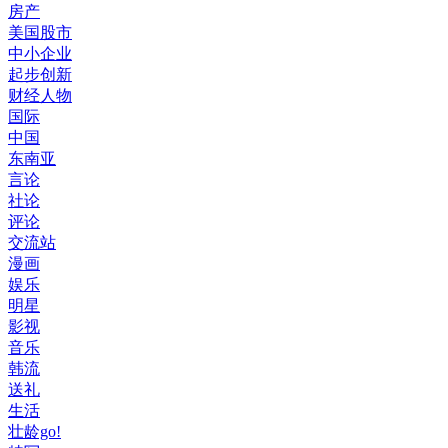
房产
美国股市
中小企业
起步创新
财经人物
国际
中国
东南亚
言论
社论
评论
交流站
漫画
娱乐
明星
影视
音乐
韩流
送礼
生活
壮龄go!