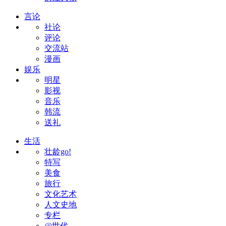
言论
社论
评论
交流站
漫画
娱乐
明星
影视
音乐
韩流
送礼
生活
壮龄go!
特写
美食
旅行
文化艺术
人文史地
专栏
@世代