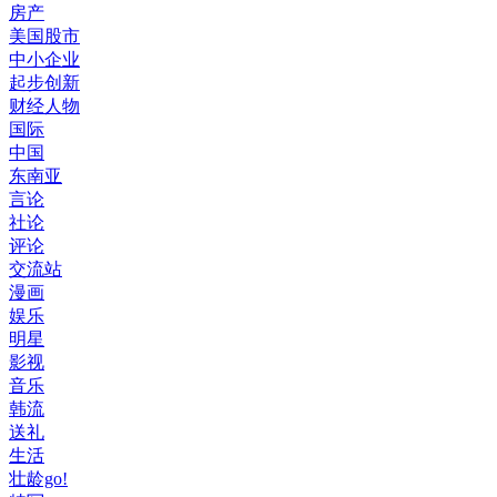
房产
美国股市
中小企业
起步创新
财经人物
国际
中国
东南亚
言论
社论
评论
交流站
漫画
娱乐
明星
影视
音乐
韩流
送礼
生活
壮龄go!