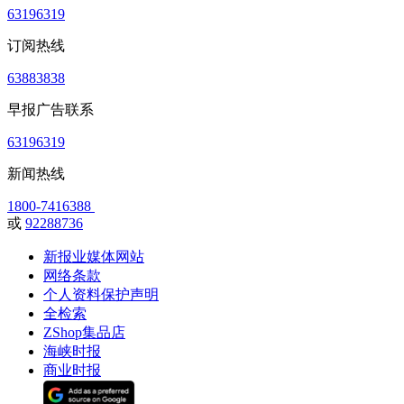
63196319
订阅热线
63883838
早报广告联系
63196319
新闻热线
1800-7416388
或
92288736
新报业媒体网站
网络条款
个人资料保护声明
全检索
ZShop集品店
海峡时报
商业时报