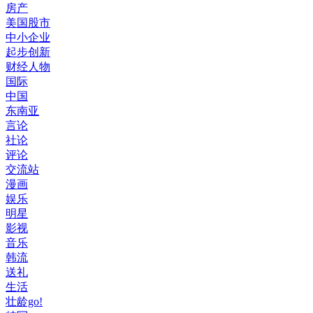
房产
美国股市
中小企业
起步创新
财经人物
国际
中国
东南亚
言论
社论
评论
交流站
漫画
娱乐
明星
影视
音乐
韩流
送礼
生活
壮龄go!