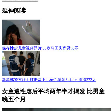
延伸阅读
保存性虐儿童视频照片 38岁马国失聪男认罪
新港韩警方联手打击网上儿童性剥削活动 五周捕272人
女童遭性虐后平均两年半才揭发 比男童
晚五个月