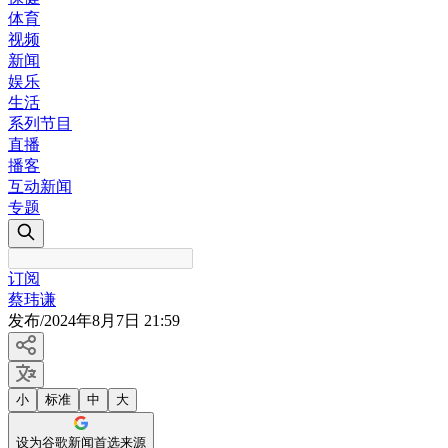
体育
视频
新闻
娱乐
生活
系列节目
直播
播客
互动新闻
专题
订阅
蔡玮谦
发布
/
2024年8月7日 21:59
小
标准
中
大
设为谷歌新闻首选来源