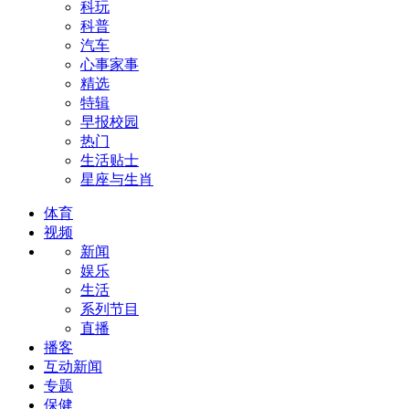
科玩
科普
汽车
心事家事
精选
特辑
早报校园
热门
生活贴士
星座与生肖
体育
视频
新闻
娱乐
生活
系列节目
直播
播客
互动新闻
专题
保健