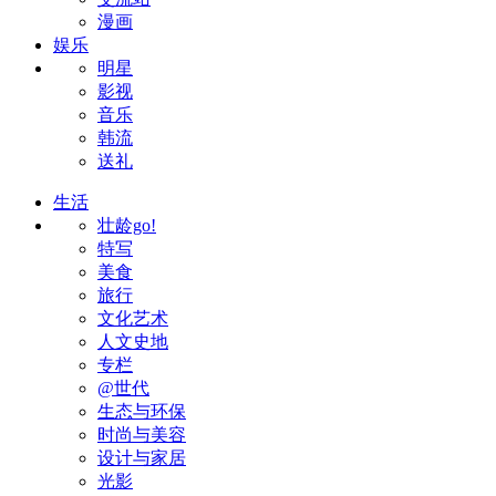
漫画
娱乐
明星
影视
音乐
韩流
送礼
生活
壮龄go!
特写
美食
旅行
文化艺术
人文史地
专栏
@世代
生态与环保
时尚与美容
设计与家居
光影