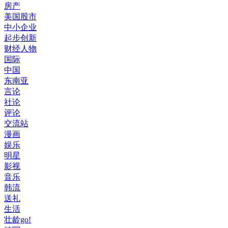
房产
美国股市
中小企业
起步创新
财经人物
国际
中国
东南亚
言论
社论
评论
交流站
漫画
娱乐
明星
影视
音乐
韩流
送礼
生活
壮龄go!